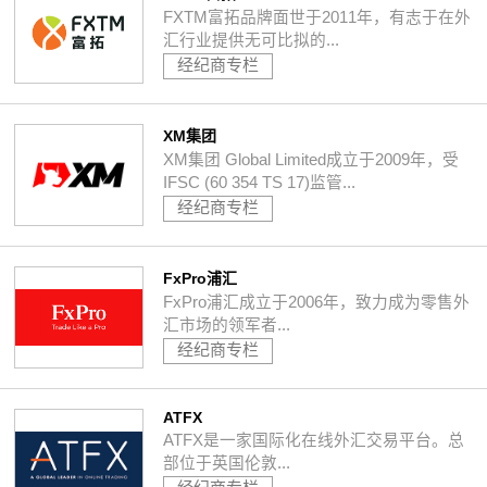
FXTM富拓品牌面世于2011年，有志于在外
汇行业提供无可比拟的...
经纪商专栏
XM集团
XM集团 Global Limited成立于2009年，受
IFSC (60 354 TS 17)监管...
经纪商专栏
FxPro浦汇
FxPro浦汇成立于2006年，致力成为零售外
汇市场的领军者...
经纪商专栏
ATFX
ATFX是一家国际化在线外汇交易平台。总
部位于英国伦敦...