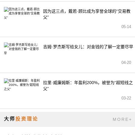
因为这三点，戴若·顾比成为享誉全球的“交易教
父”
05-14
吉姆·罗杰斯写给女儿：对金钱的了解一定要尽早
04-20
拉里·威廉姆斯：年盈利200%，被誉为“超短线之
父”
03-22
大师
投资理论
MORE+