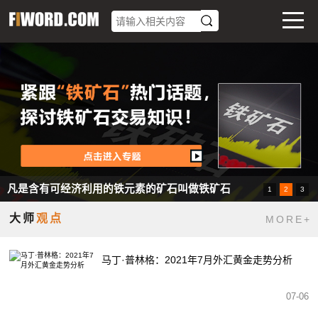
凡是含有可经济利用的铁元素的矿石叫做铁矿石
1
2
3
想办法让碳排放=碳吸收，就叫碳中和
提供全面的外汇交易技术分析。
大师
观点
MORE+
马丁·普林格：2021年7月外汇黄金走势分析
07-06