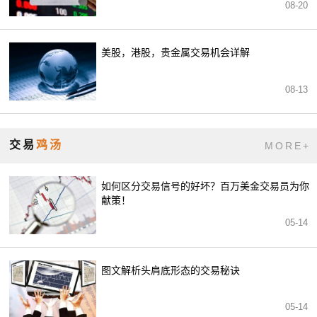
08-20
美股，港股，贵金属交易机会详解
08-13
交易
鸡汤
MORE+
如何区分交易信号的好坏？百万美金交易员为你
献策！
05-14
图文解析头肩底形态的交易秘诀
05-14