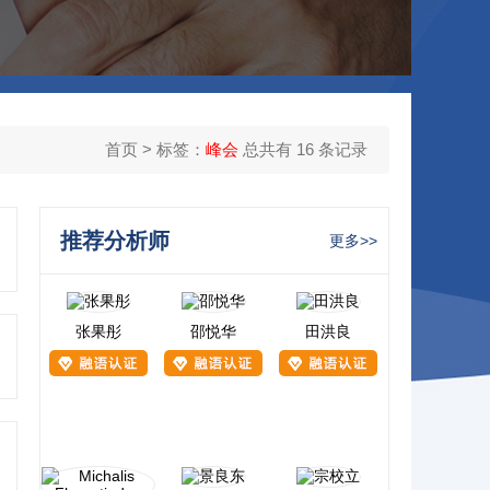
首页
> 标签：
峰会
总共有 16 条记录
推荐分析师
更多>>
张果彤
邵悦华
田洪良