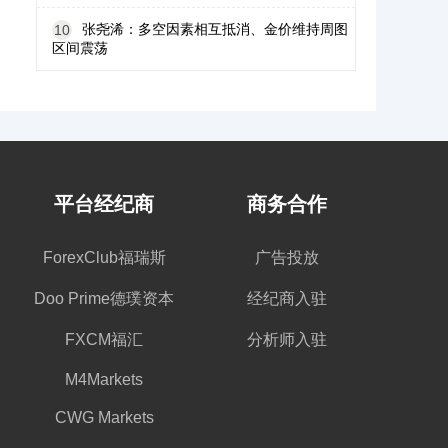
张尧浠：多空因素相互抵消、金价维持周图
10
区间震荡
平台经纪商
商务合作
ForexClub福瑞斯
广告投放
Doo Prime德璞资本
经纪商入驻
FXCM福汇
分析师入驻
M4Markets
CWG Markets