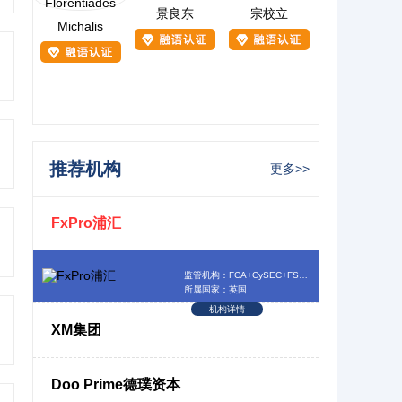
景良东
宗校立
Michalis
推荐机构
更多>>
FxPro浦汇
监管机构：FCA+CySEC+FSCA+SCB
所属国家：英国
机构详情
XM集团
Doo Prime德璞资本