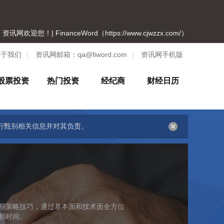
资讯网欢迎您！| FinanceWord（https://www.cjwzzx.com/）
关于我们
|
资讯网邮箱：
qa@fiword.com
|
资讯网手机版
股票投资
热门投资
经纪商
财经日历
行甄别相关信息并对其负责。
易策略技巧，通过基本面和技术面全方位
易时间。