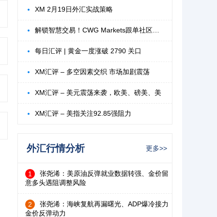
XM 2月19日外汇实战策略
解锁智慧交易！CWG Markets跟单社区释放您
每日汇评 | 黄金一度涨破 2790 关口
XM汇评 – 多空因素交织 市场加剧震荡
XM汇评 – 美元震荡来袭，欧美、磅美、美
XM汇评 – 美指关注92.85强阻力
外汇行情分析
更多>>
张尧浠：美原油反弹就业数据转强、金价留
1
意多头遇阻调整风险
张尧浠：海峡复航再漏曙光、ADP爆冷接力
2
金价反弹动力