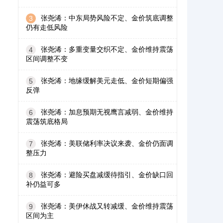
张尧浠：中东局势风险不定、金价筑底调整
3
仍有走低风险
张尧浠：多重变量交织不定、金价维持震荡
4
区间调整不变
张尧浠：地缘缓解美元走低、金价短期偏强
5
反弹
张尧浠：加息预期无视鹰言减弱、金价维持
6
震荡筑底格局
张尧浠：美联储利率决议来袭、金价仍面调
7
整压力
张尧浠：避险买盘减缓待指引、金价缺口回
8
补仍益可多
张尧浠：美伊休战又转减缓、金价维持震荡
9
区间为主