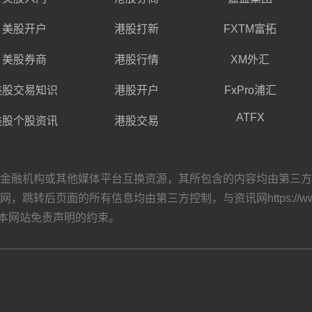
美股开户
港股打新
FXTM富拓
美股券商
港股行情
XM外汇
美股交易知识
港股开户
FxPro浦汇
ATFX
美股个股资讯
港股交易
构或其他媒体平台互换资源，其所包含的内容均由第三方自主发布，与资讯
转后页面的所有信息均由第三方控制，与资讯网https://www.
本网站
免责声明
的约束。
）