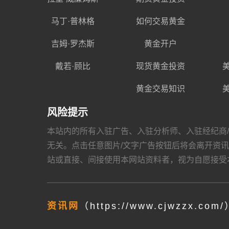
马丁·普林格
如何交易黄金
吉姆·罗杰斯
黄金开户
戴若·顾比
现货黄金投资
黄金交易知识
风险提示
本站内的所有入驻广告、入驻分析师、入驻经纪商/金融机
无关。点击任意图片/文字广告按钮后将会离开资讯网，跳
站或直接、间接使用本网站资料者，视为自愿接受
资讯网
（https://www.cjwzzx.com/