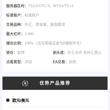
服务器区时：
TS2.0:UTC-5，MT4:UTC+3
标准账户：
标准账户
交易品种：
外汇、贵金属、股指期货
最大杠杆：
1:400
爆仓比例：
100%（当可用保证金为0强制平仓）
锁仓：
支持
剥头皮：
外汇允许 非外汇禁止
点差类型：
浮动
EA交易：
支持
优势产品推荐
欧元/美元