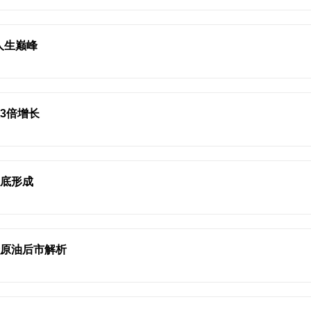
人生巅峰
3倍增长
双底形成
金原油后市解析