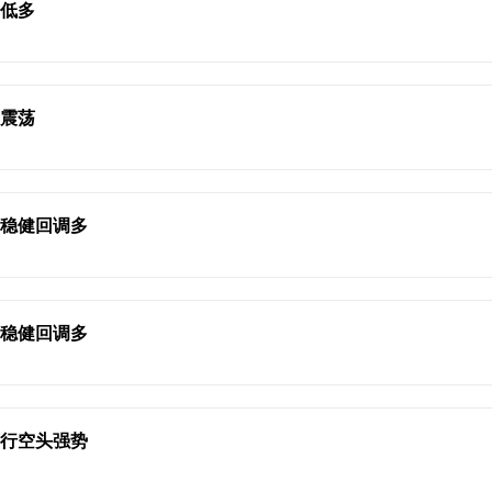
空低多
大震荡
油稳健回调多
油稳健回调多
下行空头强势