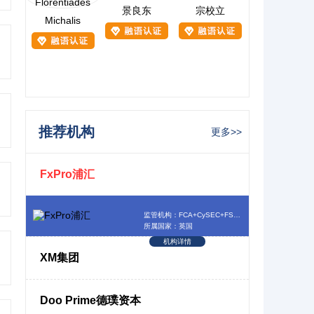
景良东
宗校立
Michalis
推荐机构
更多>>
FxPro浦汇
监管机构：FCA+CySEC+FSCA+SCB
所属国家：英国
机构详情
XM集团
Doo Prime德璞资本