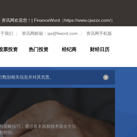
资讯网欢迎您！| FinanceWord（https://www.cjwzzx.com/）
关于我们
|
资讯网邮箱：
qa@fiword.com
|
资讯网手机版
股票投资
热门投资
经纪商
财经日历
行甄别相关信息并对其负责。
易策略技巧，通过基本面和技术面全方位
易时间。