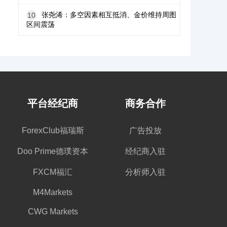
张尧浠：多空因素相互抵消、金价维持周图
10
区间震荡
平台经纪商
商务合作
ForexClub福瑞斯
广告投放
Doo Prime德璞资本
经纪商入驻
FXCM福汇
分析师入驻
M4Markets
CWG Markets