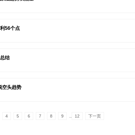
利56个点
易总结
脱空头趋势
4
5
6
7
8
9
..
12
下一页