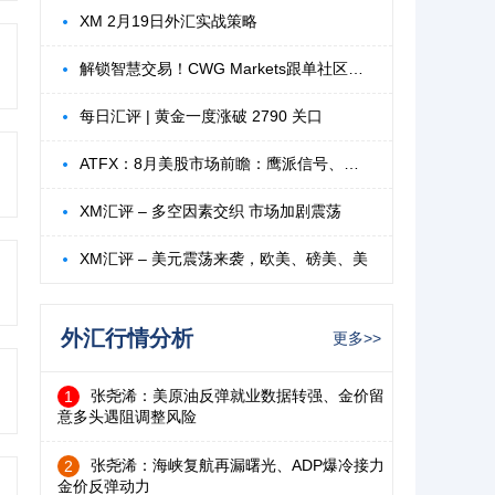
XM 2月19日外汇实战策略
解锁智慧交易！CWG Markets跟单社区释放您
每日汇评 | 黄金一度涨破 2790 关口
ATFX：8月美股市场前瞻：鹰派信号、地缘风
XM汇评 – 多空因素交织 市场加剧震荡
XM汇评 – 美元震荡来袭，欧美、磅美、美
外汇行情分析
更多>>
张尧浠：美原油反弹就业数据转强、金价留
1
意多头遇阻调整风险
张尧浠：海峡复航再漏曙光、ADP爆冷接力
2
金价反弹动力