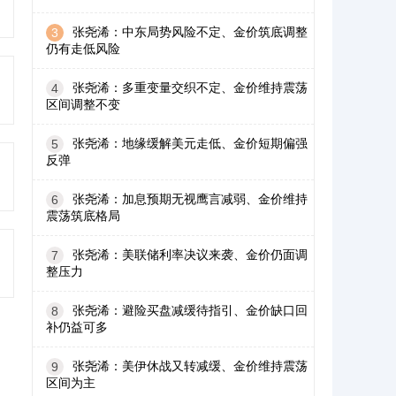
张尧浠：中东局势风险不定、金价筑底调整
3
仍有走低风险
张尧浠：多重变量交织不定、金价维持震荡
4
区间调整不变
张尧浠：地缘缓解美元走低、金价短期偏强
5
反弹
张尧浠：加息预期无视鹰言减弱、金价维持
6
震荡筑底格局
张尧浠：美联储利率决议来袭、金价仍面调
7
整压力
张尧浠：避险买盘减缓待指引、金价缺口回
8
补仍益可多
张尧浠：美伊休战又转减缓、金价维持震荡
9
区间为主