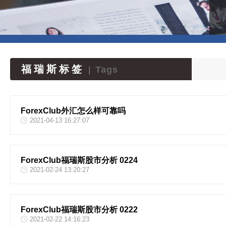
福瑞斯标签
Tags
|
ForexClub外汇怎么样可靠吗
2021-04-13 16:27:07
ForexClub福瑞斯股市分析 0224
2021-02-24 13:20:27
ForexClub福瑞斯股市分析 0222
2021-02-22 14:16:23