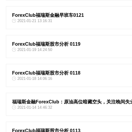
ForexClub福瑞斯金融早班车0121
2021-01-21 13:16:31
ForexClub福瑞斯股市分析 0119
2021-01-19 14:24:50
ForexClub福瑞斯股市分析 0118
2021-01-18 14:06:16
福瑞斯金融ForexClub：原油高位暗藏空头，关注晚间失
2021-01-14 14:46:32
ForexClub福瑞斯股市分析 0113