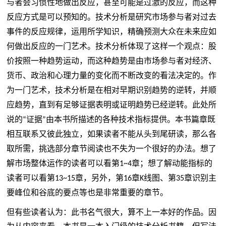
与者会习惯性地做出反应，甚至可能是过激的反应，而这种
反应方式是可以预知的。技术分析是研究市场参与者对过去
事件的反应规律，运用所学知识，精确预测大众在未来应如
何做出反应的一门艺术。技术分析体现了这样一个观点：股
价按照一种趋势运动，而这种趋势是由市场参与者对经济、
货币
、政治和心理力量的变化而不断改变的看法决定的。作
为一门艺术，技术分析是在相对早期识别趋势的逆转，并顺
应趋势，直到有足够证据表明或证明趋势已经逆转。此处所
说的
证据
由本书所描述的各种技术指标提供。本书篇章既
“
”
相互联系又彼此独立，如果读者不能从头到尾研读，那么各
取所需，挑选部分章节阅读也不失为一个很好的办法。想了
解市场整体运作的读者可以看第
章；想了解动能指标的
1~4
读者可以看第
章，另外，第
章
线图、第
章识别主
13~15
16
K
35
要峰位和谷底的要点等也是非常重要的章节。
但有些读者认为：此书名气很大，算不上一本好的作品。因