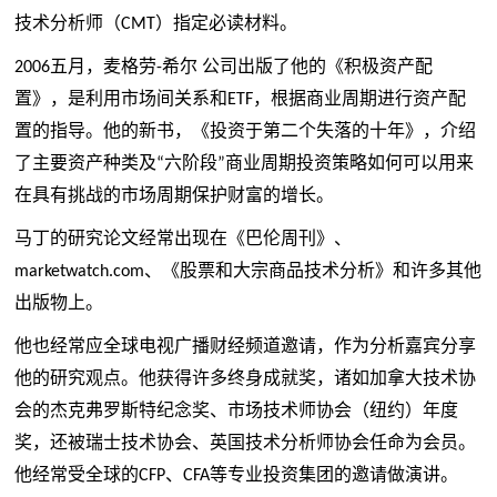
技术分析师（
）指定必读材料。
CMT
五月，麦格劳
希尔 公司出版了他的《积极资产配
2006
-
置》，是利用市场间关系和
，根据商业周期进行资产配
ETF
置的指导。他的新书，《投资于第二个失落的十年》，介绍
了主要资产种类及
六阶段
商业周期投资策略如何可以用来
“
”
在具有挑战的市场周期保护财富的增长。
马丁的研究论文经常出现在《巴伦周刊》、
、《股票和大宗商品技术分析》和许多其他
marketwatch.com
出版物上。
他也经常应全球电视广播财经频道邀请，作为分析嘉宾分享
他的研究观点。他获得许多终身成就奖，诸如加拿大技术协
会的杰克弗罗斯特纪念奖、市场技术师协会（纽约）年度
奖，还被瑞士技术协会、英国技术分析师协会任命为会员。
他经常受全球的
、
等专业投资集团的邀请做演讲。
CFP
CFA