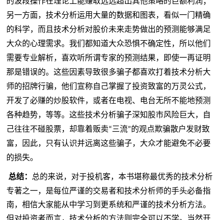
的波段操作在理论上能赚取远远超出其他策略的巨额利润；
另一方面，技术分析运用大量的数据和图表，看似一门精确
的科学，而且技术分析对股价未来走势做出的预测能够满足
大众的心理需求。我们都知道大众恐惧不确定性，所以他们
需要专业解析，喜欢听所谓专家的预测结果，即使一再证明
那是错误的。这些因素导致很多骗子都喜欢打着技术分析大
师的招牌行骗，他们宣称自己掌握了投资致富的万灵公式，
开发了必赚的炒股软件，或者在电视、电台无所不能地预测
各种趋势，等等。这些技术分析骗子深知股市风险巨大，自
己往往不碰股票，却靠着贩卖
三流
的观点欺骗散户发财致
“
”
富，因此，只有认识并远离这些骗子，大众才能避免不必要
的损失。
总结：
总的来说，对于投机客，本书堪称最优秀的技术分析
专著之一，是每位严谨的交易者和技术
分析师
的手头必备指
南，相信大家能从中学习到更系统和严谨的技术分析方法。
但对投资者而言，技术分析的方法则完全可以不学。当然开