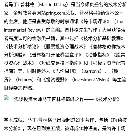
者马丁
普林格（
）是当今颇负盛名的技术分析
J.
Martin J.Pring
家，金融教育类网站
总裁、普林格–特纳资本公司
pring.com
的主席，他还是备受尊敬的时事通讯《跨市场评论》（
The
）的主编。普林格先生写作了大量获得读
Intermarket Review
者高度认可的金融类书籍，其中包括《技术分析基础教程》
《技术分析精论》《股票投资心理战术》《普林格教你技术
分析选股》《普林格打开证券黑盒子》《动能指标》《股票
投资心理战术》《短线交易技术指南》和《积极型资产配置
指南》等，同时他还为《巴伦周刊》（
’
）、《期
Barron
s
货》（
）和《投资视野》（
）等主流
Futures
Investment Vision
财经杂志撰稿。
学术成就：马丁
·普林格
已出版超过
本著作，包括《解读技
20
术分析》，现在已到第五版，被译成
种语言，是特许市场
10