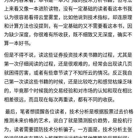
为从内容来看，本书是一本入门级的技术分析书籍，但写法
上来看又像一本进阶读物，没有一定基础的读者看这本书我
认为很容易看得云里雾里，比如他说到技术指标，却连原理
和计算方法也没提到，有一定基础的又不需要看这本书，因
为缺少深度，你很难有所收获，既不细致又无深度，确实不
算一本好书。
但是不得不说，读这些证券投资技术类书籍的过程，尤其是
第一次仔细阅读的过程，还是很艰难的，经常会出现读几页
就困得厉害，或者有些章节读了不知所云的情况。反正我自
己第一次读这些书籍的时候，还是比较吃力和感觉枯燥乏味
的，毕竟那个时候我的交易经验和对市场的认知和现在相比
相差很远，而且现在每次再重读，都有不同的收获。
最后，
笔
者想提醒
各位
读者，技术分析是根据股票过去价格
推测未来价格的艺术，说白了就是猜测股价趋势，是投机行
为
，
读者需要提防技术分析骗子。一方面
是
，技术分析主张