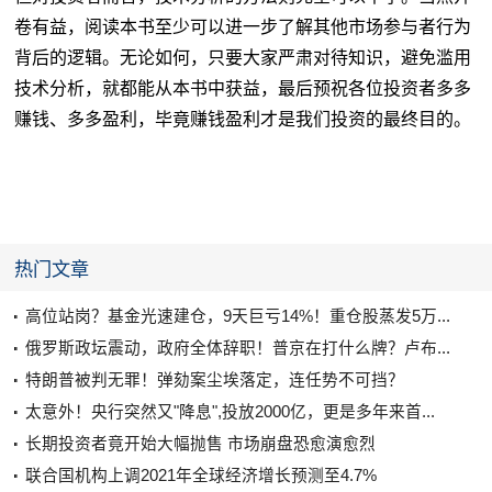
卷有益，阅读本书至少可以进一步了解其他市场参与者行为
背后的逻辑。无论如何，只要大家严肃对待知识，避免滥用
技术分析，就都能从本书中获益，最后预祝各位投资者多多
赚钱、多多盈利，毕竟赚钱盈利才是我们投资的最终目的。
热门文章
高位站岗？基金光速建仓，9天巨亏14%！重仓股蒸发5万...
俄罗斯政坛震动，政府全体辞职！普京在打什么牌？卢布...
特朗普被判无罪！弹劾案尘埃落定，连任势不可挡？
太意外！央行突然又"降息",投放2000亿，更是多年来首...
长期投资者竟开始大幅抛售 市场崩盘恐愈演愈烈
联合国机构上调2021年全球经济增长预测至4.7%