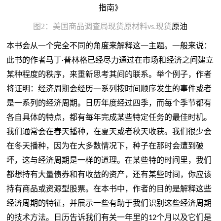
图
2
：美国商品调查局现货原材料
现货
原油
vs.
本书会从一个完全不同的角度来解释这一主题。一般来说：
此书的作者马丁
普林格已经尽力通过在市场和经济之间建立
·
某种程度的秩序，来重新思考其间的联系。举个例子，作者
将证明：经济周期会经历一系列按时间顺序发生的事件或者
是一系列的经济周期。日历年度经过四季，而每个季节都有
各自具体的特点，都有每年完成某些特定任务的最佳时机。
我们通常会在春天播种，在夏天或者秋天收获。我们很少会
在冬天播种，因为在大多数情况下，种子在那时会遭到破
坏
，
这与经济周期是一样的道理
。
在某些特的时间里，我们
都想持有大量
债券
和有收益的资产，还有某些时间，你应该
持有商品或资源型股票。在本书中，作者的目的是解释这些
经济周期的特征，并展示一些有助于我们识别这些经济周期
的技术方法。日历告诉我们有关一年里的
个月以及它们是
12