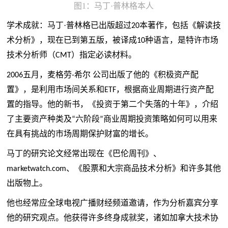
图
1
：马丁·普林格本人
学术成就：马丁
·普林格
已出版超过
本著作，包括《解读技
20
术分析》，现在已到第五版，被译成
种语言，是特许市场
10
技术分析师（
）指定必读材料。
CMT
五月，麦格劳
希尔 公司出版了他的《积极资产配
2006
-
置》，是利用市场间关系和
，根据商业周期进行资产配
ETF
置的指导。他的新书，《投资于第二个失落的十年》，介绍
了主要资产种类及
六阶段
商业周期投资策略如何可以用来
“
”
在具有挑战的市场周期保护财富的增长。
马丁的研究论文经常出现在《巴伦周刊》、
、《股票和大宗商品技术分析》和许多其他
marketwatch.com
出版物上。
他也经常应全球电视广播财经频道邀请，作为分析嘉宾分享
他的研究观点。他获得许多终身成就奖，诸如加拿大技术协