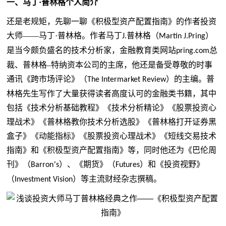
一、
马丁
·普林格
个人简介
还是老规矩，先聊一聊《积极型资产配置指南》的作者投资
大师
——马丁·普林格。作者马丁
普林格（
）
J.
Martin J.Pring
是当今颇负盛名的技术分析家，金融教育类网站
总
pring.com
裁、普林格–特纳资本公司的主席，他还是备受尊敬的时事
通讯《跨市场评论》（
）的主编。普
The Intermarket Review
林格先生写作了大量获得读者高度认可的金融类书籍，其中
包括《技术分析基础教程》《技术分析精论》《股票投资心
理战术》《普林格教你技术分析选股》《普林格打开证券黑
盒子》《动能指标》《股票投资心理战术》《短线交易技术
指南》和《积极型资产配置指南》等，同时他还为《巴伦周
刊》（
’
）、《期货》（
）和《投资视野》
Barron
s
Futures
（
）等主流财经杂志撰稿。
Investment Vision