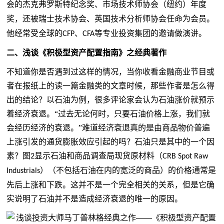
会的杰克弗罗斯特纪念奖、市场技术师协会（纽约）年度
奖，还被瑞士技术协会、英国技术分析师协会任命为会员。
他经常受全球的
、
等专业投资集团的邀请做演讲。
CFP
CFA
二、
浅谈《积极型资产配置指南》之经典著作
不知道你是否遇到过这样的情况，当你收看金融商业节目或
者在报纸上的读一篇金融类的文章时候，那些作者是怎么得
出的结论？以石油为例，很多评论家会认为石油涨价就预示
着经济衰退。
“过去无论何时，只要石油价格上涨，我们就
会经历经济的衰退。”难道经济衰退真的是由商品物价普遍
上涨引发的通货膨胀效应引起的吗？石油只是其中的一个因
素？图
显示石油和商品调查局现货原材料（
2
CRB Spot Raw
）（不包括石油在内的宽泛的商品）的价格通常是
Industrials
先后上涨和下跌。这并不是一个完全相关的关系，但是它确
实说明了石油并不是造成经济衰退的唯一的原因。