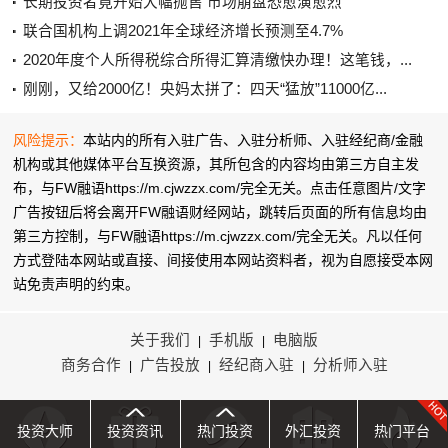
长期投资者竟开始大幅抛售 市场崩盘恐愈演愈烈
联合国机构上调2021年全球经济增长预测至4.7%
2020年度个人所得税综合所得汇算清缴快办理！这笔钱，...
刚刚，又给2000亿！央妈太拼了：四天“猛放”11000亿...
风险提示：
本站内的所有入驻广告、入驻分析师、入驻经纪商/金融
机构或其他媒体平台互换资源，其所包含的内容均由第三方自主发
布，与FW融语https://m.cjwzzx.com/完全无关。点击任意图片/文字
广告按钮后将会离开FW融语财经网站，跳转后页面的所有信息均由
第三方控制，与FW融语https://m.cjwzzx.com/完全无关。凡以任何
方式登陆本网站或直接、间接使用本网站资料者，视为自愿接受本网
站
免责声明
的约束。
关于我们
手机版
电脑版
|
|
商务合作
广告投放
经纪商入驻
分析师入驻
|
|
|
投资大师
投资资讯
热门投资
外汇投资
热门平台