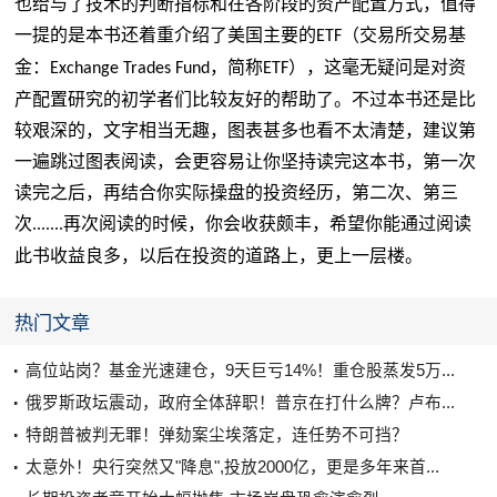
也给与了技术的判断指标和在各阶段的资产配置方式，值得
一提的是本书还着重介绍了美国主要的
（交易所交易基
ETF
金：
，简称
），这毫无疑问是对资
Exchange Trades Fund
ETF
产配置研究的初学者们比较友好的帮助了。不过本书还是比
较艰深的，文字相当无趣，图表甚多也看不太清楚，建议第
一遍跳过图表阅读，会更容易让你坚持读完这本书，第一次
读完之后，再结合你实际操盘的投资经历，第二次、第三
次
再次阅读的时候，你会收获颇丰，希望你能通过阅读
.......
此书收益良多，以后在投资的道路上，更上一层楼。
热门文章
高位站岗？基金光速建仓，9天巨亏14%！重仓股蒸发5万...
俄罗斯政坛震动，政府全体辞职！普京在打什么牌？卢布...
特朗普被判无罪！弹劾案尘埃落定，连任势不可挡？
太意外！央行突然又"降息",投放2000亿，更是多年来首...