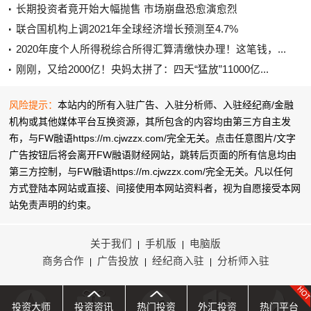
长期投资者竟开始大幅抛售 市场崩盘恐愈演愈烈
联合国机构上调2021年全球经济增长预测至4.7%
2020年度个人所得税综合所得汇算清缴快办理！这笔钱，...
刚刚，又给2000亿！央妈太拼了：四天“猛放”11000亿...
风险提示：
本站内的所有入驻广告、入驻分析师、入驻经纪商/金融
机构或其他媒体平台互换资源，其所包含的内容均由第三方自主发
布，与FW融语https://m.cjwzzx.com/完全无关。点击任意图片/文字
广告按钮后将会离开FW融语财经网站，跳转后页面的所有信息均由
第三方控制，与FW融语https://m.cjwzzx.com/完全无关。凡以任何
方式登陆本网站或直接、间接使用本网站资料者，视为自愿接受本网
站
免责声明
的约束。
关于我们
手机版
电脑版
|
|
商务合作
广告投放
经纪商入驻
分析师入驻
|
|
|
投资大师
投资资讯
热门投资
外汇投资
热门平台