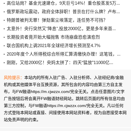
高位站岗？基金光速建仓，9天巨亏14%！重仓股蒸发5万...
俄罗斯政坛震动，政府全体辞职！普京在打什么牌？卢布...
特朗普被判无罪！弹劾案尘埃落定，连任势不可挡？
太意外！央行突然又"降息",投放2000亿，更是多年来首...
长期投资者竟开始大幅抛售 市场崩盘恐愈演愈烈
联合国机构上调2021年全球经济增长预测至4.7%
2020年度个人所得税综合所得汇算清缴快办理！这笔钱，...
刚刚，又给2000亿！央妈太拼了：四天“猛放”11000亿...
风险提示：
本站内的所有入驻广告、入驻分析师、入驻经纪商/金融
机构或其他媒体平台互换资源，其所包含的内容均由第三方自主发
布，与FW融语https://m.cjwzzx.com/完全无关。点击任意图片/文字
广告按钮后将会离开FW融语财经网站，跳转后页面的所有信息均由
第三方控制，与FW融语https://m.cjwzzx.com/完全无关。凡以任何
方式登陆本网站或直接、间接使用本网站资料者，视为自愿接受本网
站
免责声明
的约束。