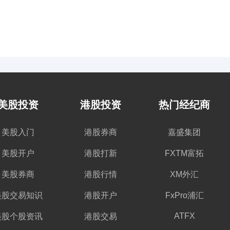
美股投资
港股投资
热门经纪商
美股入门
港股券商
嘉盛集团
美股开户
港股打新
FXTM富拓
美股券商
港股行情
XM外汇
美股交易知识
港股开户
FxPro浦汇
ATFX
美股个股资讯
港股交易