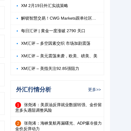
XM 2月19日外汇实战策略
解锁智慧交易！CWG Markets跟单社区释放您
每日汇评 | 黄金一度涨破 2790 关口
XM汇评 – 多空因素交织 市场加剧震荡
XM汇评 – 美元震荡来袭，欧美、磅美、美
XM汇评 – 美指关注92.85强阻力
外汇行情分析
更多>>
张尧浠：美原油反弹就业数据转强、金价留
1
意多头遇阻调整风险
张尧浠：海峡复航再漏曙光、ADP爆冷接力
2
金价反弹动力