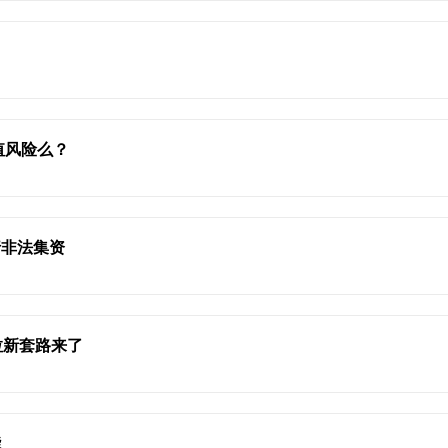
值风险么？
行非法集资
拉新套路来了
能