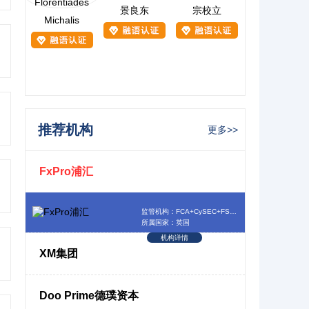
景良东
宗校立
Michalis
推荐机构
更多>>
FxPro浦汇
监管机构：FCA+CySEC+FSCA+SCB
所属国家：英国
机构详情
XM集团
Doo Prime德璞资本