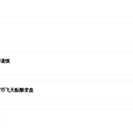
要谨慎
货币飞天酝酿变盘
望