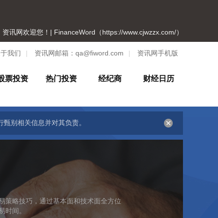
资讯网欢迎您！| FinanceWord（https://www.cjwzzx.com/）
关于我们
|
资讯网邮箱：
qa@fiword.com
|
资讯网手机版
股票投资
热门投资
经纪商
财经日历
行甄别相关信息并对其负责。
易策略技巧，通过基本面和技术面全方位
易时间。