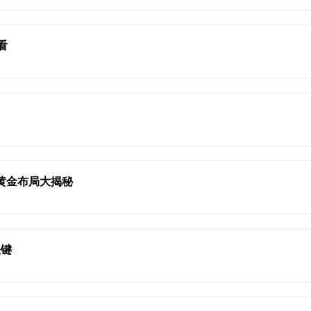
看
黄金布局大揭秘
关键