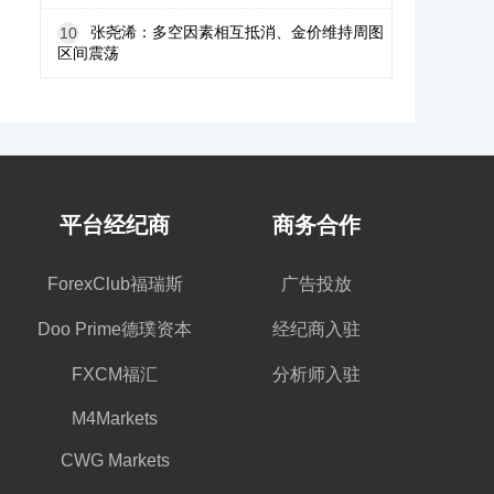
张尧浠：多空因素相互抵消、金价维持周图
10
区间震荡
平台经纪商
商务合作
ForexClub福瑞斯
广告投放
Doo Prime德璞资本
经纪商入驻
FXCM福汇
分析师入驻
M4Markets
CWG Markets