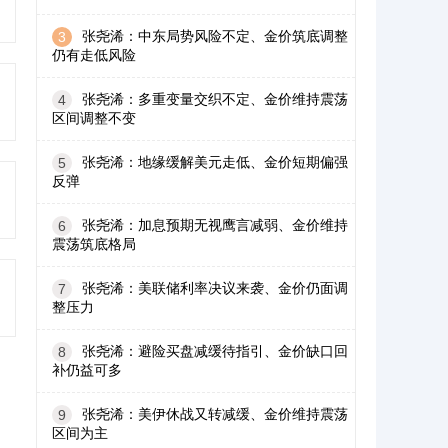
张尧浠：中东局势风险不定、金价筑底调整
3
仍有走低风险
张尧浠：多重变量交织不定、金价维持震荡
4
区间调整不变
张尧浠：地缘缓解美元走低、金价短期偏强
5
反弹
张尧浠：加息预期无视鹰言减弱、金价维持
6
震荡筑底格局
张尧浠：美联储利率决议来袭、金价仍面调
7
整压力
张尧浠：避险买盘减缓待指引、金价缺口回
8
补仍益可多
张尧浠：美伊休战又转减缓、金价维持震荡
9
区间为主