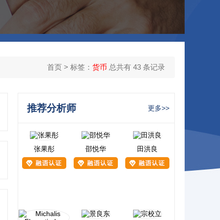
首页
> 标签：
货币
总共有 43 条记录
推荐分析师
更多>>
张果彤
邵悦华
田洪良