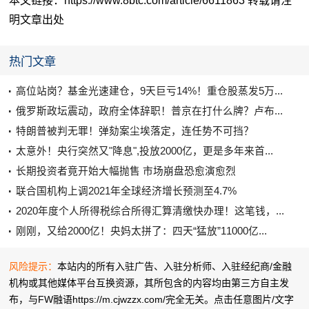
本文链接：https://www.8btc.com/article/6611863 转载请注
明文章出处
热门文章
高位站岗？基金光速建仓，9天巨亏14%！重仓股蒸发5万...
俄罗斯政坛震动，政府全体辞职！普京在打什么牌？卢布...
特朗普被判无罪！弹劾案尘埃落定，连任势不可挡？
太意外！央行突然又"降息",投放2000亿，更是多年来首...
长期投资者竟开始大幅抛售 市场崩盘恐愈演愈烈
联合国机构上调2021年全球经济增长预测至4.7%
2020年度个人所得税综合所得汇算清缴快办理！这笔钱，...
刚刚，又给2000亿！央妈太拼了：四天“猛放”11000亿...
风险提示：
本站内的所有入驻广告、入驻分析师、入驻经纪商/金融
机构或其他媒体平台互换资源，其所包含的内容均由第三方自主发
布，与FW融语https://m.cjwzzx.com/完全无关。点击任意图片/文字