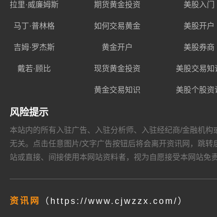
拉里·威廉姆斯
期货黄金投资
美股入门
马丁·普林格
如何交易黄金
美股开户
吉姆·罗杰斯
黄金开户
美股券商
戴若·顾比
现货黄金投资
美股交易知
黄金交易知识
美股个股资
风险提示
本站内的所有入驻广告、入驻分析师、入驻经纪商/金融机构或其他媒
无关。点击任意图片/文字广告按钮后将会离开资讯网，跳转后页面的
站或直接、间接使用本网站资料者，视为自愿接受本网站
免
资讯网
（https://www.cjwzzx.com/）