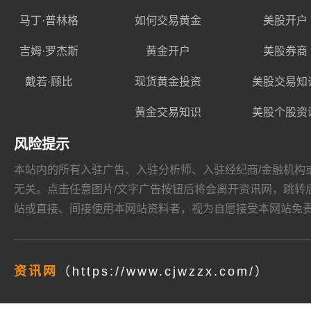
马丁·普林格
如何交易黄金
美股开户
吉姆·罗杰斯
黄金开户
美股券商
戴若·顾比
现货黄金投资
美股交易知
黄金交易知识
美股个股资
风险提示
本站内的所有入驻广告、入驻分析师、入驻经纪商/金融机构或其他媒
无关。点击任意图片/文字广告按钮后将会离开资讯网，跳转后页面的
站或直接、间接使用本网站资料者，视为自愿接受本网站
免
资讯网
（https://www.cjwzzx.com/）