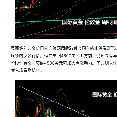
周图级别，金价目前连续两周收取触底回升的止跌看涨形
连续的反弹行情，但在重回4500美元上方前，仍还是有
阶段性看涨，突破4500美元可加大看涨动力。下方则关
度入场看涨机会。