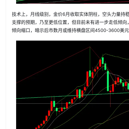
技术上，月线级别，金价6月收取实体阴柱，空头力量持稳
支撑的预期，乃至更低位置，但目前未有进一步走低倾向
倾向缩口，暗示后市数月或维持横盘区间4500-3600