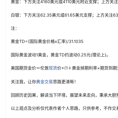
黄金：下方关注4160美元或4110美元附近支撑；上方关注
白银：下方关注62.35美元或61.65美元支撑；上方关注63
注：
黄金TD=(国际黄金价格x汇率)/31.1035
国际黄金波动1美金，黄金TD约波动0.25元(理论上)。
美国期货金价＝伦敦
价×(1＋黄金掉期利率×期货到期天
现货
关注我，让你
思路更清晰！
黄金交易
回顾历史因果，解读当下环境，展望未来走向，秉承大胆预
以上观点及分析仅代表作者个人思路，只供参考，不作交