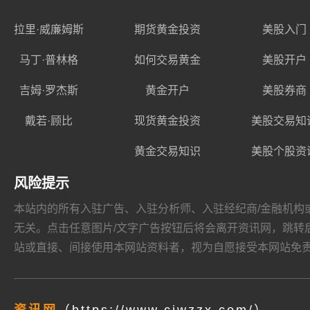
拉里·威廉姆斯
期货黄金投资
美股入门
马丁·普林格
如何交易黄金
美股开户
吉姆·罗杰斯
黄金开户
美股券商
戴若·顾比
现货黄金投资
美股交易知
黄金交易知识
美股个股资
风险提示
本站内的所有入驻广告、入驻分析师、入驻经纪商/金融机构或其他媒
无关。点击任意图片/文字广告按钮后将会离开资讯网，跳转后页面的
站或直接、间接使用本网站资料者，视为自愿接受本网站
免
资讯网
（https://www.cjwzzx.com/）