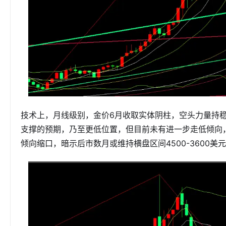
技术上，月线级别，金价6月收取实体阴柱，空头力量持稳
支撑的预期，乃至更低位置，但目前未有进一步走低倾向
倾向缩口，暗示后市数月或维持横盘区间4500-3600