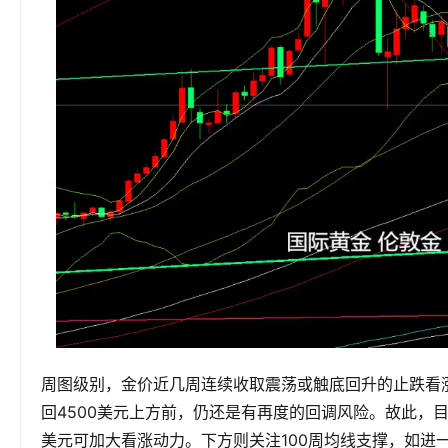
周图级别，金价近几周连续收取震荡或触底回升的止跌看
回4500美元上方前，仍还是有再度的回调风险。故此，目
美元可加大看涨动力。下方则关注100周均线支撑，如进