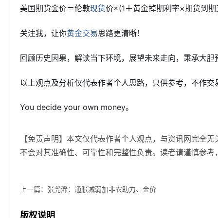
美国期货金价＝伦敦
价×(1＋黄金掉期利率×期货到期天
现货
关注我，让你
思路更清晰！
黄金交易
回顾历史因果，解读当下环境，展望未来走向，秉承大胆预
以上观点及分析仅代表作者个人思路，只供参考，不作交
You decide your own money。
【免责声明】本文仅代表作者个人观点，与资讯网完全无
不会对其准确性、可靠性和完整性负责。读者请谨慎参考
上一篇：
张尧浠：通胀减弱加非农助力、金价
版权说明