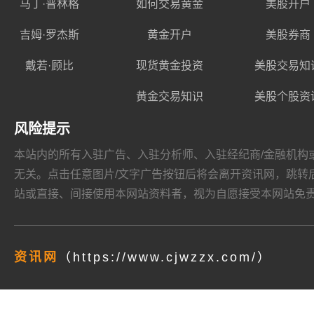
马丁·普林格
如何交易黄金
美股开户
吉姆·罗杰斯
黄金开户
美股券商
戴若·顾比
现货黄金投资
美股交易知
黄金交易知识
美股个股资
风险提示
本站内的所有入驻广告、入驻分析师、入驻经纪商/金融机构或其他媒
无关。点击任意图片/文字广告按钮后将会离开资讯网，跳转后页面的
站或直接、间接使用本网站资料者，视为自愿接受本网站
免
资讯网
（https://www.cjwzzx.com/）