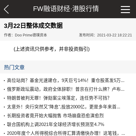
FW融语财经·
港股行情
3月22日整体成交数据
作者：Doo Prime德璞资本
发布时间：2021-03-22 18:22:21
(上述资讯只供参考，并非投资指引)
热门文章
高位站岗？基金光速建仓，9天巨亏14%！重仓股蒸发5万...
俄罗斯政坛震动，政府全体辞职！普京在打什么牌？卢布...
特朗普被判无罪！弹劾案尘埃落定，连任势不可挡？
太意外！央行突然又"降息",投放2000亿，更是多年来首...
长期投资者竟开始大幅抛售 市场崩盘恐愈演愈烈
联合国机构上调2021年全球经济增长预测至4.7%
2020年度个人所得税综合所得汇算清缴快办理！这笔钱，...