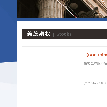
美股期权
Stocks
|
【Doo P
把握全球股市狂
2026
-
8
-
7
08:0