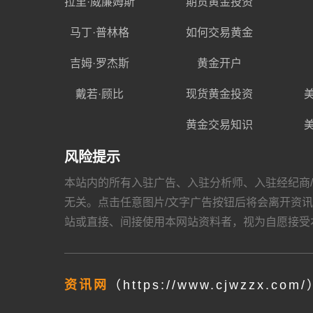
拉里·威廉姆斯
期货黄金投资
马丁·普林格
如何交易黄金
吉姆·罗杰斯
黄金开户
戴若·顾比
现货黄金投资
黄金交易知识
风险提示
本站内的所有入驻广告、入驻分析师、入驻经纪商/金融机
无关。点击任意图片/文字广告按钮后将会离开资讯网，跳
站或直接、间接使用本网站资料者，视为自愿接受
资讯网
（https://www.cjwzzx.com/