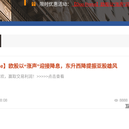
限时优惠活动：
【Doo Prime】欧股以“涨
rime】欧股以“涨声”迎接降息，东升西降提振亚股雄风
欢，赢取交易利润！>>>>>点击查看
8:08
8888