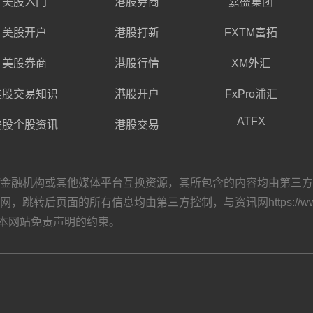
美股入门
港股券商
嘉盛集团
美股开户
港股打新
FXTM富拓
美股券商
港股行情
XM外汇
美股交易知识
港股开户
FxPro浦汇
ATFX
美股个股资讯
港股交易
构或其他媒体平台互换资源，其所包含的内容均由第三方自主发布，与资讯
转后页面的所有信息均由第三方控制，与资讯网https://www.
本网站
免责声明
的约束。
）