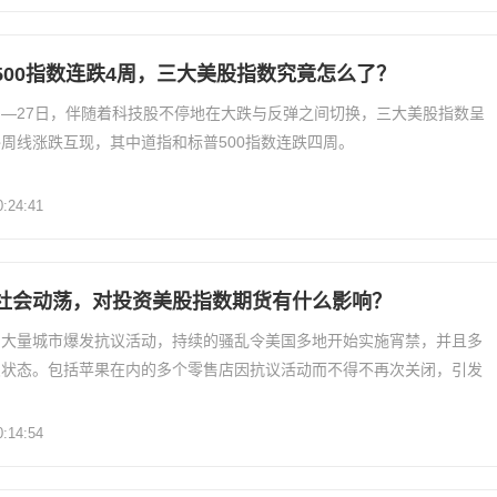
500指数连跌4周，三大美股指数究竟怎么了？
21日—27日，伴随着科技股不停地在大跌与反弹之间切换，三大美股指数呈
周线涨跌互现，其中道指和标普500指数连跌四周。
0:24:41
社会动荡，对投资美股指数期货有什么影响？
内大量城市爆发抗议活动，持续的骚乱令美国多地开始实施宵禁，并且多
急状态。包括苹果在内的多个零售店因抗议活动而不得不再次关闭，引发
0:14:54