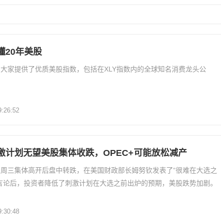
懂20年美股
大家提供了优质美股指数，包括在XLY指数内的全球知名消费龙头公
9:26:52
激计划无望美股集体收跌，OPEC+可能放松减产
周三集体高开后盘中转跌，在美国财政部长姆努钦发表了“很难在大选之
言论后，投资者降低了刺激计划在大选之前出炉的预期，美股跌势加剧。
9:30:48