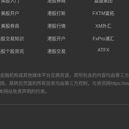
美股入门
港股券商
嘉盛集团
美股开户
港股打新
FXTM富拓
美股券商
港股行情
XM外汇
美股交易知识
港股开户
FxPro浦汇
ATFX
美股个股资讯
港股交易
构或其他媒体平台互换资源，其所包含的内容均由第三方自主发布，与资讯
转后页面的所有信息均由第三方控制，与资讯网https://www.
本网站
免责声明
的约束。
）