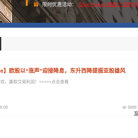
限时优惠活动：
【Doo Prime】欧股以“涨
rime】欧股以“涨声”迎接降息，东升西降提振亚股雄风
欢，赢取交易利润！>>>>>点击查看
8:08
8888