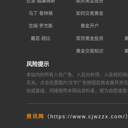
拉里·威廉姆斯
期货黄金投资
马丁·普林格
如何交易黄金
吉姆·罗杰斯
黄金开户
戴若·顾比
现货黄金投资
黄金交易知识
风险提示
本站内的所有入驻广告、入驻分析师、入驻经纪商/金融机
无关。点击任意图片/文字广告按钮后将会离开资讯网，跳
站或直接、间接使用本网站资料者，视为自愿接受
资讯网
（https://www.cjwzzx.com/