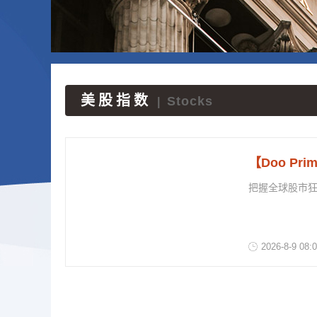
美股指数
Stocks
|
【Doo P
把握全球股市狂
2026
-
8
-
9
08:0