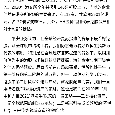
仍大于风险。中概股“二次上市”、众多IPO也将吸引资金流
入。2020年港交所全年共吸引146只新股上市，内地的企业
仍然是港交所IPO的主要来源，有112家，共募资3901亿港
元，占IPO募资的99%。此外，AH溢价高则代表港股资产相
对于A股的低估。
平安证券认为，在全球经济复苏提速的背景下最看好港
股。从全球股市结构上看，我们仍然最为看好以恒生指数为
代表的港股，特别是在全球经济复苏提速的背景下，以周期
价值为主的港股市场将继续获得提振，海外资金与南下资金
的流入仍将延续。尽管当前在市场动荡期，港股也处于牛市
第一阶段向第二阶段的过渡期，但一旦动荡期的黎明过去，
港股牛第二阶段就会迅速启动。就港股配置而言，我们一直
秉持逢低布局核心资产的策略，这也是我们在2020年12月
中旬力推2021“港股牛”以来的一贯策略——三类核心资产：
一是全球范围的制造业龙头；二是新兴科技成长领域的“弄潮
儿”；三是传统领域赛道的“领跑”者。