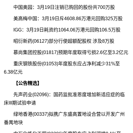
中国奥园：3月19日注销已购回的股份共700万股
美高梅中国：3月19日斥4608.86万港元回购325万股
IGG：3月19日耗资约1064.06万港元回购106.5万股
昭衍新药(06127)部分行使超额配股权 涉及8万股
慕尚集团控股(01817)预期年度取得亏损2.6亿至3.2亿元
重庆钢铁股份(01053)年度股东应占净利减少31%至
6.38亿元
【公告精选】
先声药业(02096)：国药监批准恩度增加新适应症的临
床III期试验申请
绿地香港(00337)拟携广东盛高置地设合营以开发广州
番禺地块