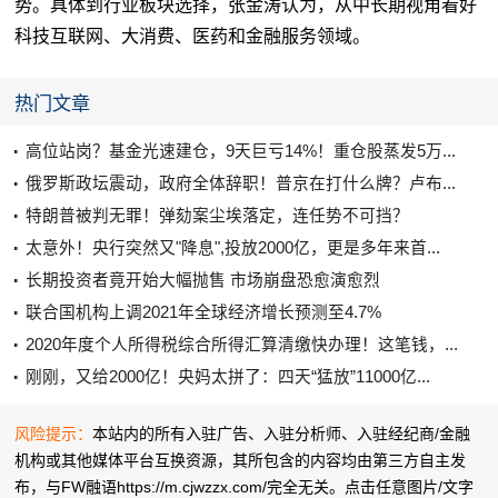
势。具体到行业板块选择，张金涛认为，从中长期视角看好
科技互联网、大消费、医药和金融服务领域。
热门文章
高位站岗？基金光速建仓，9天巨亏14%！重仓股蒸发5万...
俄罗斯政坛震动，政府全体辞职！普京在打什么牌？卢布...
特朗普被判无罪！弹劾案尘埃落定，连任势不可挡？
太意外！央行突然又"降息",投放2000亿，更是多年来首...
长期投资者竟开始大幅抛售 市场崩盘恐愈演愈烈
联合国机构上调2021年全球经济增长预测至4.7%
2020年度个人所得税综合所得汇算清缴快办理！这笔钱，...
刚刚，又给2000亿！央妈太拼了：四天“猛放”11000亿...
风险提示：
本站内的所有入驻广告、入驻分析师、入驻经纪商/金融
机构或其他媒体平台互换资源，其所包含的内容均由第三方自主发
布，与FW融语https://m.cjwzzx.com/完全无关。点击任意图片/文字