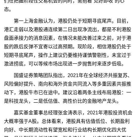
们在把握阶段性交易机会的同时，需抱着“见好即收”的心
态。
第一上海金融认为，港股仍处于短期寻底尾声。目前，
港汇走弱以及港股通连续第二日出现净流出，都是不利港股
盘面承接力的消息因素，在情况未能改善过来之前，对于港
股的跌后反弹不宜寄以过高预期。现阶段，相信港股仍处于
短期寻底尾声，操作上建议仍要维持谨慎警剔性，未宜过于
激进捞底，可以等候市场出现进一步抛售时来逐步低吸。
国盛证券策略团队指出，2021年在全球经济共振复苏、
风险偏好提升、南向和海外资金共同流入等多重因素共振推
动下，港股牛市已在途中。建议沿着两条主线布局港股：一
是科技龙头，二是低估值、高性价比的金融地产龙头。
嘉实基金董事总经理张金涛表示，2021年港股投资机会
大概率强于A股。总体看来，港股具有估值低位、长期盈利
向好、中长期流动性有望宽松和行业结构长期优化四大优