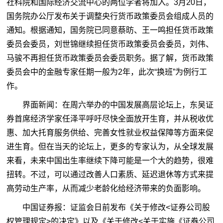
社科院和国际经济交流中心的两位学者将加入。3月20日，
国务院办公厅发布关于调整央行货币政策委员会组成人员的
通知。根据通知，国务院已同意蔡昉、王一鸣担任货币政策
委员会委员，刘世锦继续担任货币政策委员会委员，刘伟、
马骏不再担任货币政策委员会委员职务。据了解，货币政策
委员会中的金融专家任期一般为2年，此次“换班”为例行工
作。
界面新闻：在周六举办的中国发展高层论坛上，东吴证
券首席经济学家任泽平呼吁尽快全面放开生育，并从税收优
惠、加大托育服务供给、完善女性就业权益保障等方面来促
进生育。但在当天的论坛上，更多的专家认为，从全球发展
来看，未来中国出生率继续下降可能是一个大的趋势，很难
扭转。不过，可以通过改善人口素质、延迟退休等方式来提
高劳动生产率，从而减少老龄化给经济带来的负面影响。
中国证券报：证监会日前发布《关于修改<证券公司股
权管理规定>的决定》以及《关于修改<关于实施《证券公司