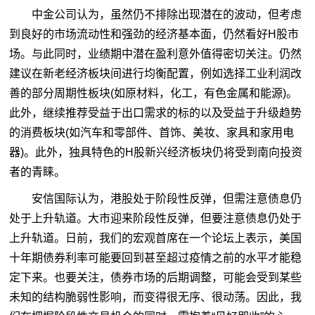
中金公司认为，虽然仍不排除出现潜在的波动，但考虑
到良好的市场流动性和强劲的经济基本面，仍然看好H股市
场。与此同时，业绩期中潜在盈利意外值得密切关注。仍然
建议在新老经济板块间进行均衡配置，例如选择工业利润改
善的部分周期性板块(如原材料，化工，有色金属和能源)。
此外，继续推荐受益于出口需求的标的以及受益于升级趋势
的消费板块(如汽车和零部件、首饰、美妆、家具和家用电
器)。此外，独具特色的H股新兴经济板块仍将受到南向投资
者的青睐。
安信国际认为，港股处于阶段性反弹，但需注意债息仍
处于上升轨道。大市迎来阶段性反弹，但要注意债息仍处于
上升轨道。日前，我们的宏观首席在一个论坛上表示，美国
十年期债券利率可能要回到甚至超过疫情之前的水平才能稳
定下来。也要关注，债券市场的后期调整，可能会受到某些
未知的结构脆弱性影响，而变得很无序、很动荡。因此，我