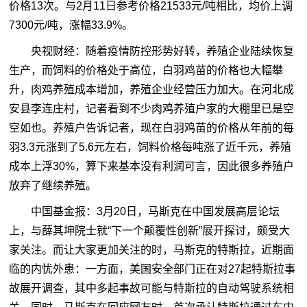
价格13次。与2月11日参考价格21533元/吨相比，均价上调
7300元/吨，涨幅33.9%。
央视财经：随着疫情防控形势好转，养殖企业陆续恢复
生产，而饲料的价格处于高位，白羽鸡苗的价格也大幅攀
升，肉鸡养殖成本增加，养殖企业经营压力加大。在河北成
安县李连庄村，记者看到不少肉鸡养殖户家的大棚里已是空
空如也。养殖户告诉记者，现在白羽鸡苗的价格从年前的每
羽3.3元涨到了5.6元左右，饲料价格每吨涨了近千元，养殖
成本上浮30%，算下来基本没有利润可言，因此很多养殖户
放弃了继续养殖。
中国基金报：3月20日，马斯克在中国发展高层论坛
上，与薛其坤院士就“下一个颠覆性创新”展开探讨，颇受大
家关注。而让大家更加关注的时，马斯克的特斯拉，近期面
临的内忧外患：一方面，美国安全部门正在对27起特斯拉事
故展开调查，其中多起事故可能与特斯拉的自动驾驶系统相