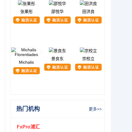
张果彤
邵悦华
田洪良
景良东
宗校立
Michalis
热门机构
更多>>
FxPro浦汇