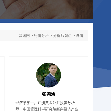
资讯网
>
行情分析
>
分析师观点
> 详情
张尧浠
经济学学士，注册黄金外汇投资分析
师，中国管理科学研究院新兴经济产业