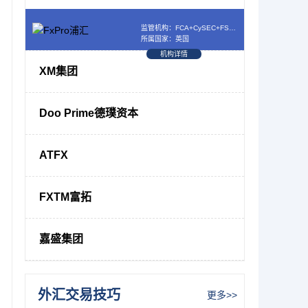
监管机构：FCA+CySEC+FSCA+SCB
所属国家：英国
机构详情
XM集团
Doo Prime德璞资本
ATFX
FXTM富拓
嘉盛集团
外汇交易技巧
更多>>