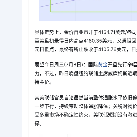
具体走势上，金价自亚市开于4164.71美元/
至美盘初录得日内高点4180.35美元，又遇阻
元日低点，最终有所止跌收于4105.76美元，日振幅
展望今日周三(7月8日)：国际
开盘先行窄幅
黄金
力，不过，昨日晚盘纽约联储主席威廉姆斯近
持金价。
其美联储官员言论虽然当前整体通胀水平依旧
一步下行，持续带动整体通胀降温；关税对物
受多重市场不确定性约束，美联储短期没有激
撑。