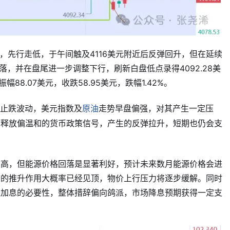
盎司，先行走低，于午间触及4116美元附近后反弹回升，但在延续
回落，并在盘尾进一步调整下行，刷新白盘低点录得4092.28美
88.07美元，收跌58.95美元，跌幅1.42%。
止跌波动，美元指数及
走势早盘偏强，对其产生一定压
原油
期释放偏温和的货币政策信号，产生的反弹拉升，短期也仍会支
偏高，但能源价格回落是显著利好，预计未来数月能源价格会进
价的推升作用大概率已经见顶，物价上行压力将逐步缓解。同时
进加息的必要性，整体措辞偏向鸽派，市场降息预期获得一定支