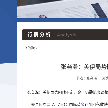
行情分析
Analysis
|
关键词：
张尧浠：美伊局势
作者：张尧浠
阅
张尧浠：美伊局势阴晴不定、金价仍需筑底调
上交易日周二(7月7日)：国际
遇阻回落收跌
黄金