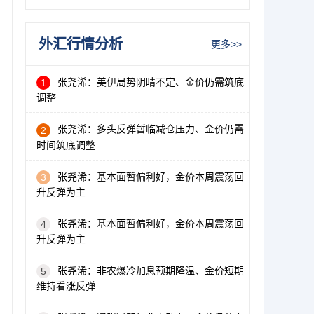
外汇行情分析
更多>>
张尧浠：美伊局势阴晴不定、金价仍需筑底
1
调整
张尧浠：多头反弹暂临减仓压力、金价仍需
2
时间筑底调整
张尧浠：基本面暂偏利好，金价本周震荡回
3
升反弹为主
张尧浠：基本面暂偏利好，金价本周震荡回
4
升反弹为主
张尧浠：非农爆冷加息预期降温、金价短期
5
维持看涨反弹