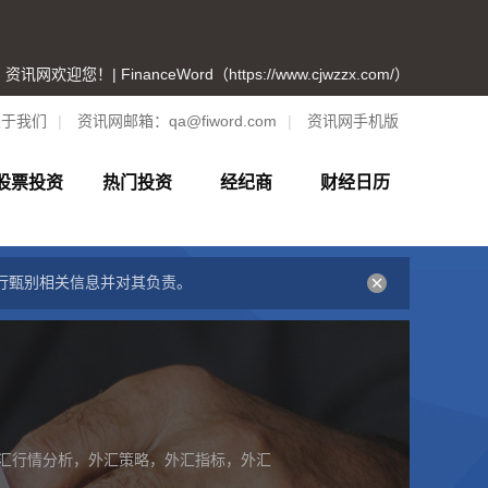
资讯网欢迎您！| FinanceWord（https://www.cjwzzx.com/）
关于我们
|
资讯网邮箱：
qa@fiword.com
|
资讯网手机版
股票投资
热门投资
经纪商
财经日历
行甄别相关信息并对其负责。
汇行情分析，外汇策略，外汇指标，外汇