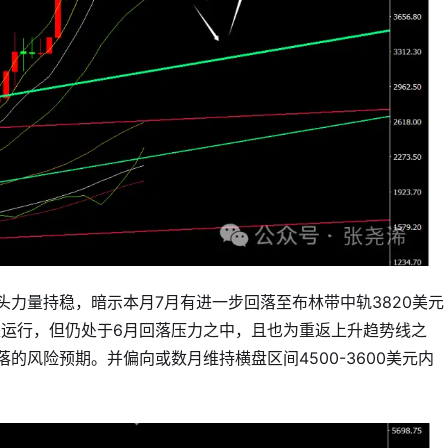
头力量持稳，暗示本月7月有进一步回落至布林带中轨3820美元
运行，但仍处于6月回落压力之中，且也为重返上升趋势线之
的风险预期。并偏向或数月维持横盘区间4500-3600美元内