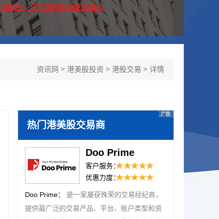
声”迎接降息，东升西降提振亚股雄风
资讯网
>
港美股投资
>
港股交易
> 详情
热门港美股交易商
Doo Prime
客户服务：
优惠力度：
Doo Prime：
是一家屡获殊荣的交易经纪商，
提供最广泛的交易产品、平台、账户类型和资