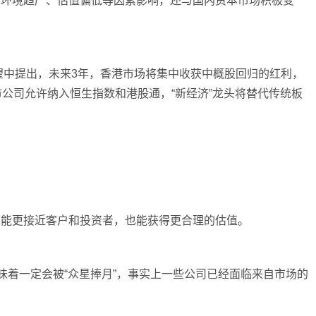
管环境趋严、估值偏低等因素影响，还与国内资本市场积极变
展望中提出，未来3年，香港市场将集中收获中概股回归的红利，
市公司允许纳入恒生指数和港股通，“新经济”龙头将替代传统板
归能更接近客户和投资者，也能获得更合理的估值。
味着一定会被“众星捧月”，事实上一些公司已经面临来自市场的