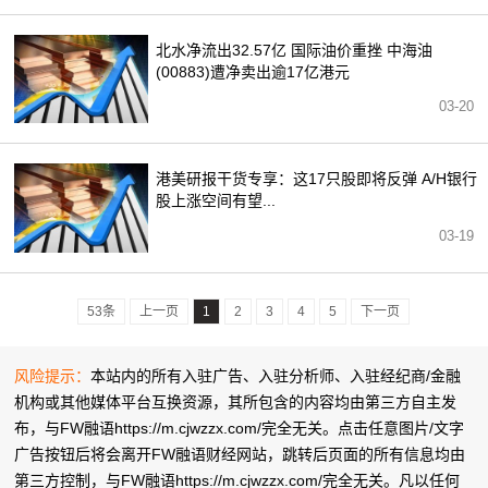
北水净流出32.57亿 国际油价重挫 中海油
(00883)遭净卖出逾17亿港元
03-20
港美研报干货专享：这17只股即将反弹 A/H银行
股上涨空间有望...
03-19
53条
上一页
1
2
3
4
5
下一页
风险提示：
本站内的所有入驻广告、入驻分析师、入驻经纪商/金融
机构或其他媒体平台互换资源，其所包含的内容均由第三方自主发
布，与FW融语https://m.cjwzzx.com/完全无关。点击任意图片/文字
广告按钮后将会离开FW融语财经网站，跳转后页面的所有信息均由
第三方控制，与FW融语https://m.cjwzzx.com/完全无关。凡以任何