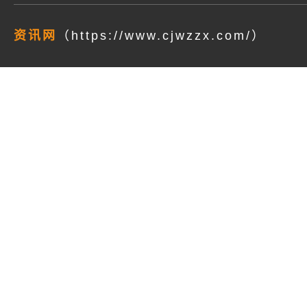
资讯网
（https://www.cjwzzx.com/）