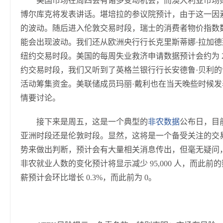
美国市场在周四会有诸多变动机会，而澳大利亚市场
博尔库克将发表讲话。堪培拉的参议院预计，由于这一因
的波动。随后进入伦敦交易时段，瑞士的消费者物价指数数
能会出现波动。我们还从欧洲央行行长克里斯蒂娜·拉加
纽约交易时段。美国的每周失业救济申请数据预计会约为 211，
约交易时段，我们又听到了英格兰银行行长安德鲁·贝利
活动筹集资金。美联储成员玛丽·戴利也在当天晚些时候
情要讨论。
接下来是周五，这是一个典型的
非农数据
公布日，目
亚洲时段还是伦敦时段。显然，这将是一个备受关注的交
势来做出判断，预计会有大量相关消息传出，但毫无疑问
非农就业人数的变化预计将显示减少 95,000 人，而此前的
薪预计会环比增长 0.3%，而此前为 0。