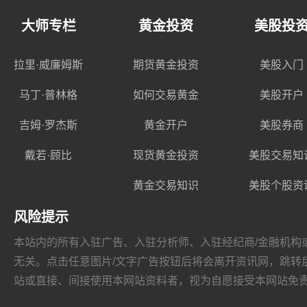
大师专栏
黄金投资
美股投
拉里·威廉姆斯
期货黄金投资
美股入门
马丁·普林格
如何交易黄金
美股开户
吉姆·罗杰斯
黄金开户
美股券商
戴若·顾比
现货黄金投资
美股交易知
黄金交易知识
美股个股资
风险提示
本站内的所有入驻广告、入驻分析师、入驻经纪商/金融机构或其他媒
无关。点击任意图片/文字广告按钮后将会离开资讯网，跳转后页面的
站或直接、间接使用本网站资料者，视为自愿接受本网站
免