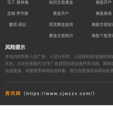
马丁·普林格
如何交易黄金
美股开户
吉姆·罗杰斯
黄金开户
美股券商
戴若·顾比
现货黄金投资
美股交易知
黄金交易知识
美股个股资
风险提示
本站内的所有入驻广告、入驻分析师、入驻经纪商/金融机构或其他媒
无关。点击任意图片/文字广告按钮后将会离开资讯网，跳转后页面的
站或直接、间接使用本网站资料者，视为自愿接受本网站
免
资讯网
（https://www.cjwzzx.com/）