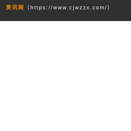
资讯网
（https://www.cjwzzx.com/）