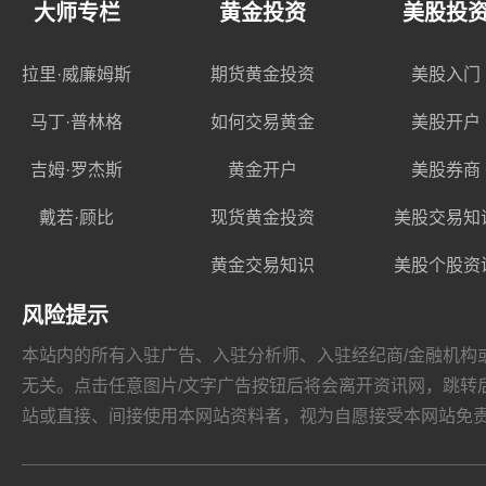
大师专栏
黄金投资
美股投
拉里·威廉姆斯
期货黄金投资
美股入门
马丁·普林格
如何交易黄金
美股开户
吉姆·罗杰斯
黄金开户
美股券商
戴若·顾比
现货黄金投资
美股交易知
黄金交易知识
美股个股资
风险提示
本站内的所有入驻广告、入驻分析师、入驻经纪商/金融机构或其他媒
无关。点击任意图片/文字广告按钮后将会离开资讯网，跳转后页面的
站或直接、间接使用本网站资料者，视为自愿接受本网站
免