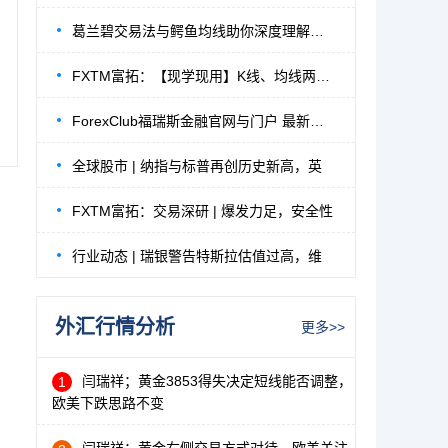
葛兰碧交易法与鳄鱼均线助你深度理解均线的
FXTM富拓：【现学现用】K线、均线两大经典
ForexClub福瑞斯金融官网与门户 最新地址公告
全球股市 | 纳指与标普再创历史新高，英
FXTM富拓：交易深研 | 爆发力足，安全性
行业动态 | 瑞银警告特斯拉估值过高，维
外汇行情分析
更多>>
闫瑞祥；黄金3853得失决定短线能否调整，
1
欧美下跌思路不变