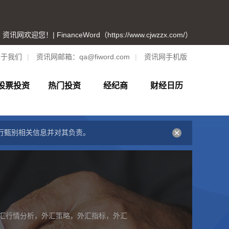
资讯网欢迎您！| FinanceWord（https://www.cjwzzx.com/）
关于我们
|
资讯网邮箱：
qa@fiword.com
|
资讯网手机版
股票投资
热门投资
经纪商
财经日历
行甄别相关信息并对其负责。
汇行情分析，外汇策略，外汇指标，外汇