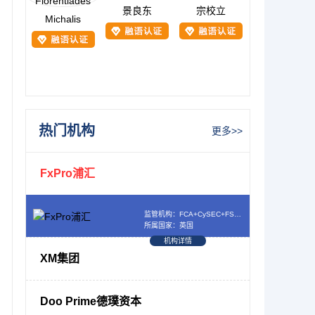
景良东
宗校立
Michalis
热门机构
更多>>
FxPro浦汇
监管机构：FCA+CySEC+FSCA+SCB
所属国家：英国
机构详情
XM集团
Doo Prime德璞资本