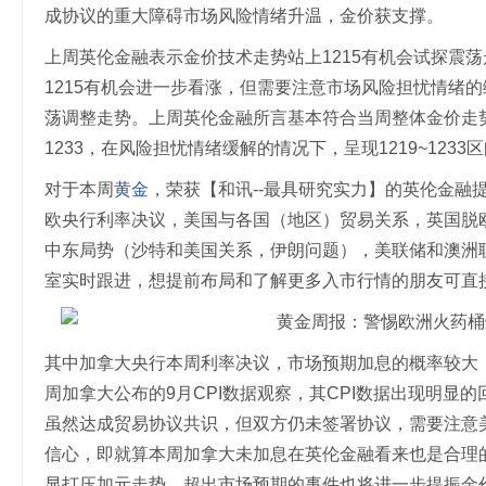
成协议的重大障碍市场风险情绪升温，金价获支撑。
上周英伦金融表示金价技术走势站上1215有机会试探震荡
1215有机会进一步看涨，但需要注意市场风险担忧情绪
荡调整走势。上周英伦金融所言基本符合当周整体金价走
1233，在风险担忧情绪缓解的情况下，呈现1219~123
对于本周
黄金
，荣获【和讯--最具研究实力】的英伦金融
欧央行利率决议，美国与各国（地区）贸易关系，英国脱
中东局势（沙特和美国关系，伊朗问题），美联储和澳洲
室实时跟进，想提前布局和了解更多入市行情的朋友可直
其中加拿大央行本周利率决议，市场预期加息的概率较大
周加拿大公布的9月CPI数据观察，其CPI数据出现明显
虽然达成贸易协议共识，但双方仍未签署协议，需要注意
信心，即就算本周加拿大未加息在英伦金融看来也是合理
显打压加元走势，超出市场预期的事件也将进一步提振金