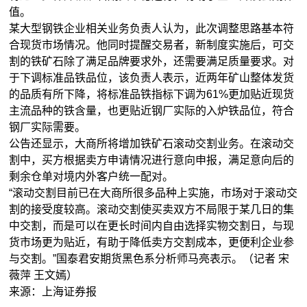
值。
某大型钢铁企业相关业务负责人认为，此次调整思路基本符
合现货市场情况。他同时提醒交易者，新制度实施后，可交
割的铁矿石除了满足品牌要求外，还需要满足质量要求。对
于下调标准品铁品位，该负责人表示，近两年矿山整体发货
的品质有所下降，将标准品铁指标下调为61%更加贴近现货
主流品种的铁含量，也更贴近钢厂实际的入炉铁品位，符合
钢厂实际需要。
公告还显示，大商所将增加铁矿石滚动交割业务。在滚动交
割中，买方根据卖方申请情况进行意向申报，满足意向后的
剩余仓单对境内外客户统一配对。
“滚动交割目前已在大商所很多品种上实施，市场对于滚动交
割的接受度较高。滚动交割使买卖双方不局限于某几日的集
中交割，而是可以在更长时间内自由选择实物交割日，与现
货市场更为贴近，有助于降低卖方交割成本，更便利企业参
与交割。”国泰君安期货黑色系
分析师
马亮表示。（记者 宋
薇萍 王文嫣）
来源：上海证券报