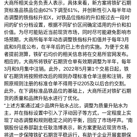
大商所相关业务负责人表示，具体来看，新方案将铁矿石期
货标准品铁品位由62%下调至61%，并创新性引入每半年动
态调整的铁指标升扣X，对铁品位指标的升扣按过去一段时
间的矿价分档设置，根据不同矿价区间确定适用的升价和扣
价值。为尽可能贴近当前
现货
市场，同时尽可能避免影响市
场预期，大商所每半年动态调整铁指标升扣值并于每年3月
底和9月底公布，在半年后的已上市合约实施。为便于交易
者提前测算，铁矿石均价的相关信息将在交易所官网发布。
相应的，大商所将铁矿石期货仓单有效期调整为半年，每年
3月和9月集中注销。此外，2022年5月第1个交易日起，铁
矿石期货将按照修改后的规则办理标准仓单注册和注销，按
照原规则注册的标准仓单不得用于I2205及以后合约交割。
此外，在下调标准品铁品位的基础上，大商所还对铁矿石期
货的质量和品牌升贴水进行了优化。
“上述方案通过减少品牌升贴水占比，调整为质量升贴水为
主，并在指标设置中引入了浮动因子等方式，一定程度上实
现了动态调整和规则稳定之间的平衡，回应了市场呼声。”南
钢股份证券部副主任耿浩博表示，新方案更贴近现货市场，
将进一步保障铁矿石期货平稳运行，有助于企业开展套期保