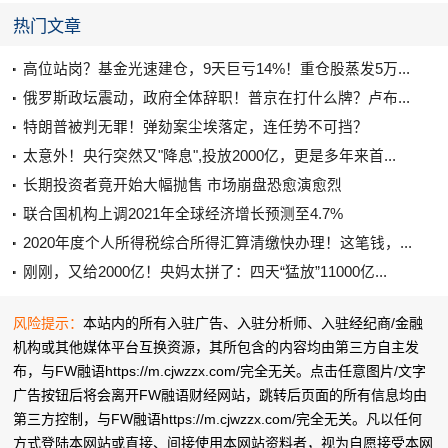
热门文章
高位站岗？基金光速建仓，9天巨亏14%！重仓股蒸发5万...
俄罗斯政坛震动，政府全体辞职！普京在打什么牌？卢布...
特朗普被判无罪！弹劾案尘埃落定，连任势不可挡？
太意外！央行突然又"降息",投放2000亿，更是多年来首...
长期投资者竟开始大幅抛售 市场崩盘恐愈演愈烈
联合国机构上调2021年全球经济增长预测至4.7%
2020年度个人所得税综合所得汇算清缴快办理！这笔钱，...
刚刚，又给2000亿！央妈太拼了：四天“猛放”11000亿...
风险提示：
本站内的所有入驻广告、入驻分析师、入驻经纪商/金融
机构或其他媒体平台互换资源，其所包含的内容均由第三方自主发
布，与FW融语https://m.cjwzzx.com/完全无关。点击任意图片/文字
广告按钮后将会离开FW融语财经网站，跳转后页面的所有信息均由
第三方控制，与FW融语https://m.cjwzzx.com/完全无关。凡以任何
方式登陆本网站或直接、间接使用本网站资料者，视为自愿接受本网