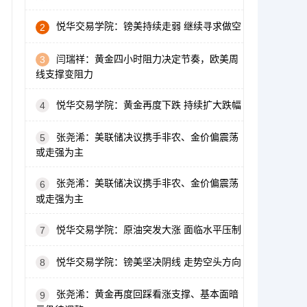
悦华交易学院：镑美持续走弱 继续寻求做空
2
闫瑞祥：黄金四小时阻力决定节奏，欧美周
3
线支撑变阻力
悦华交易学院：黄金再度下跌 持续扩大跌幅
4
张尧浠：美联储决议携手非农、金价偏震荡
5
或走强为主
张尧浠：美联储决议携手非农、金价偏震荡
6
或走强为主
悦华交易学院：原油突发大涨 面临水平压制
7
悦华交易学院：镑美坚决阴线 走势空头方向
8
张尧浠：黄金再度回踩看涨支撑、基本面暗
9