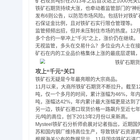
矿石现货吨价在2013年之后首次站上1000元关
铁矿石期货持续大涨，也牵动着监管部门的“神
发布6则公告，以防范市场风险。包括针对铁矿
石保证金比例，且对铁矿石实行限仓管理等。
监管频频出招，但并未压制住市场的热度。12月11日，铁矿
多个合约一举冲上“千元”之上，涨价仍在继续。
无视监管，多头在交易什么？多位业内人士在
矿石在内的工业品价格集体上涨的最底层逻辑
攻上“千元”关口
铁矿石无疑是今年最亮眼的大宗商品。
11月以来，大商所铁矿石期货不断拉升。截至12月1
吨，仅一个多月的时间，累计涨幅为46%，年内最大涨
吨，涨幅达42%，年内累计最大涨幅更是达到了1
另一边，铁矿石港口现货价格一路飙升至近七年
元/吨的高位，创下2013年2月份以来新高。
Mysteel铁矿石分析师俞晨对记者指出，近
苏和国内钢厂维持高位生产，导致铁矿石资源
根据海关公布的数据显示，11月国内铁矿石进口量