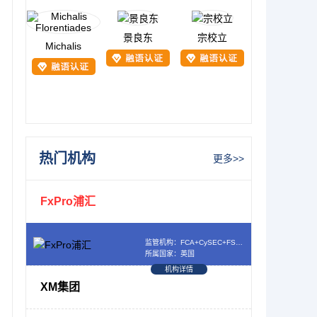
景良东
宗校立
Michalis
热门机构
更多>>
FxPro浦汇
监管机构：FCA+CySEC+FSCA+SCB
所属国家：英国
机构详情
XM集团