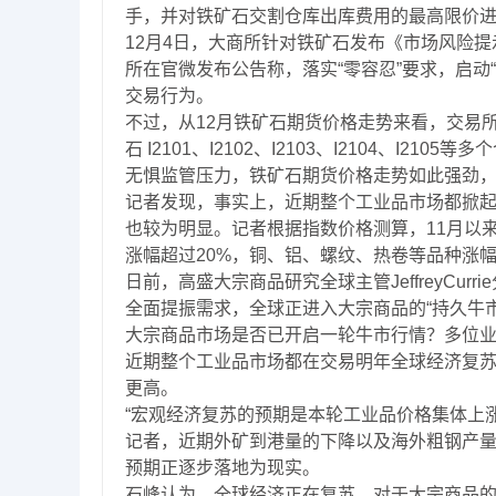
手，并对铁矿石交割仓库出库费用的最高限价
12月4日，大商所针对铁矿石发布《市场风险提
所在官微发布公告称，落实“零容忍”要求，启动
交易行为。
不过，从12月铁矿石期货价格走势来看，交易所
石 I2101、I2102、I2103、I2104、I21
无惧监管压力，铁矿石期货价格走势如此强劲
记者发现，事实上，近期整个工业品市场都掀
也较为明显。记者根据指数价格测算，11月以来
涨幅超过20%，铜、铝、螺纹、热卷等品种涨幅
日前，高盛大宗商品研究全球主管JeffreyCu
全面提振需求，全球正进入大宗商品的“持久牛市
大宗商品市场是否已开启一轮牛市行情？多位业
近期整个工业品市场都在交易明年全球经济复
更高。
“宏观经济复苏的预期是本轮工业品价格集体上
记者，近期外矿到港量的下降以及海外粗钢产
预期正逐步落地为现实。
石峰认为，全球经济正在复苏，对于大宗商品