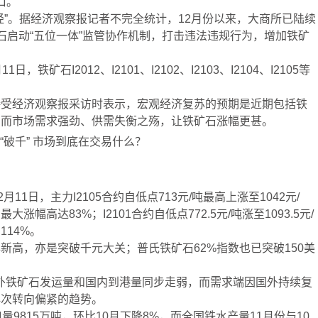
口。
经”。据经济观察报记者不完全统计，12月份以来，大商所已陆续
石启动“五位一体”监管协作机制，打击违法违规行为，增加铁矿
石I2012、I2101、I2102、I2103、I2104、I2105等
接受经济观察报采访时表示，宏观经济复苏的预期是近期包括铁
，而市场需求强劲、供需失衡之殇，让铁矿石涨幅更甚。
1日，主力I2105合约自低点713元/吨最高上涨至1042元/
幅高达83%；I2101合约自低点772.5元/吨涨至1093.5元/
14%。
新高，亦是突破千元大关；普氏铁矿石62%指数也已突破150美
期国外铁矿石发运量和国内到港量同步走弱，而需求端因国外持续复
再次转向偏紧的趋势。
9815万吨，环比10月下降8%，而全国铁水产量11月份与10