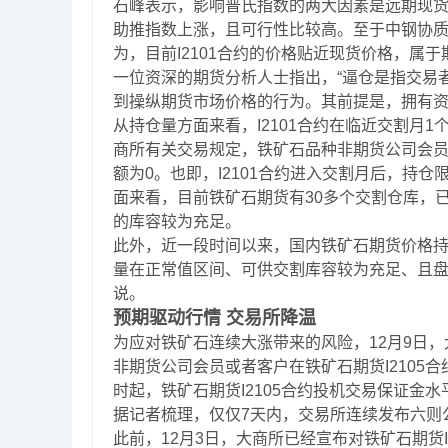
石峰表示，影响普氏指数的两大因素是远期现
助推指数上涨，且可行性比较高。至于中钢协质
为，目前I2101合约的价格贴近现货价格，属于
一位资深的期货分析人士指出，“逼仓是指交易
到操纵期货市场价格的行为。其前提是，拥有资
从持仓量方面来看，I2101合约在临近交割月
商所有关交易规定，铁矿石品种非期货公司会员
额为0。也即，I2101合约进入交割月后，持
面来看，目前铁矿石期货有30多个交割仓库，
的库容较为充足。
此外，近一段时间以来，国内铁矿石期货价格持
量在正常值区间、可供交割库容较为充足、且盘
说。
预期驱动行情 交易所降温
为应对铁矿石连续大涨带来的风险，12月9日，
非期货公司会员或者客户在铁矿石期货I2105合
时起，铁矿石期货I2105合约投机交易保证金水
据记者梳理，仅仅7天内，交易所连续发布六则
此前，12月3日，大商所已经宣布对铁矿石期货I