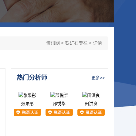
资讯网
>
铁矿石专栏
> 详情
热门分析师
更多>>
张果彤
邵悦华
田洪良