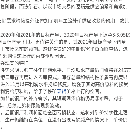
修复阶段，而铁矿石、煤炭市场交易的逻辑是供应偏紧和需求加
石除需求端恢复外还叠加了明年主流外矿供应收紧的预期，故其
0年和2021年的目标产量，2020年目标产量下调至3-3.05亿
年目标产量下限。更值得关注的是，其2021年目标产量下调至
00万吨，低于市场之前的预期。这使得铁矿的中期供需平衡面临重估，进
合约近期快速上行的内部驱动因素。
了强现实的特征。
性需求明显强于往年同期水平，日均铁水产量仍旧维持在245万
，港口库存再度进入去库模式，库存总量和结构性矛盾有再度显
进入11月以来利润水平持续修复，增强了其对高价原料的接受
渡利润给原料端，给予了铁矿
现货
价格上行的空间。
叠加节前钢厂的补库需求，其短期现货价格仍易涨难跌。对于
完毕，后续走势将跟随现货波动。
钢，后期钢厂利润将面临全面亏损状态，这将对矿价持续性走强
钢厂生产仍维持在高位，在没有出现亏损减产的情况下，矿价仍
撑。