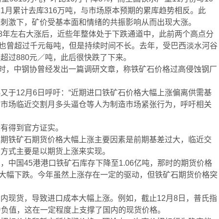
示11月累计去库316万吨，与市场原本预期的累库趋势相反。此
的刺激下，矿价受基本面和情绪的共振影响从而出现大涨。
08年左右大涨后，近些年整体处于下跌通道中，此前两个高点分
铁矿石也曾超过千元每吨，但是持续时间不长。去年，受巴西淡水河谷
超过880元／吨，此后很快跌了下来。
元时，中钢协曾经发出一篇调研文章，称铁矿石价格过高侵蚀钢厂
又于12月6日呼吁：“近期进口铁矿石价格大幅上涨偏离供需基
货市场临近交割月多头逼仓等人为制造市场紧张行为，呼吁相关
没有得到官方证实。
近期铁矿石期货价格大幅上涨主要因素是前期基差过大，临近交
的方式主要是以期货上涨来实现。
中国45港港口铁矿石库存下降至1.06亿吨，那时的期货价格
出现大幅下跌。今年虽然上涨存在一定的驱动，但铁矿石期货价格突
内现货，导致进口成本大幅上涨。例如，截止12月8日，普氏指
经为负值，这在一定程度上支撑了国内的现货价格。