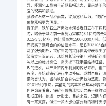
异，能源化工品由于前期跌幅过大，目前处于
强的现实和预期。
就铁矿石这一品种而言，梁海宽也认为，“铁矿
价格涨幅更为明显。”
据了解，铁矿石生产商淡水河谷近日宣布下调其202
吨，略低于其之前一直努力完成的3.1亿吨的全
3.15-3.35亿吨，同比增量为1500-30
而提高了远月合约的估值水平，是铁矿I2105
除了强预期外，铁矿当前的实际供需也表现出
梁海宽告诉记者，现阶段长流程钢厂对铁矿的刚
吨以上的绝对高位，高需求下疏港量维持旺盛
现的迹象。从产业链内部利润的传导来看，钢厂
程度，开始对铁矿进行主动补库，成材再度让
梁海宽认为，当前铁矿自身供需仍较为坚挺，
I2101合约来说，其前期的高基差已基本修复
但在俞晨看来，铁矿石价格涨幅明显高于螺纹
形成压制。他进一步指出，目前来看，短期内
有一定支撑，但进一步大涨仍需要新的利好支