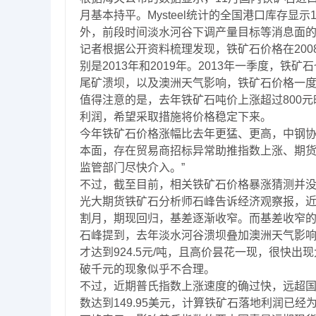
月基本持平。Mysteel统计的全国港口库存显
外，前段时间淡水河谷下调产量目标等消息面
记者根据公开资料梳理发现，铁矿石价格在20
别是2013年和2019年。2013年一季度，
尾矿溃坝，以及澳洲天气影响，铁矿石价格一度
值得注意的是，去年铁矿石吨价上涨超过800
利润，希望采取措施将价格稳定下来。
今年铁矿石价格涨幅比去年更猛、更高，中钢协
本面，存在贸易商招标异常助推指数上涨、期
监管部门尽快介入。”
不过，截至目前，相关铁矿石价格暴涨猜测并
光大期货铁矿石分析师石峰告诉经济观察报，
割月，期现回归，基差逐渐收窄。而基差收窄
石峰提到，去年淡水河谷溃坝叠加澳洲天气影响，
才达到924.5元/吨，且高价昙花一现，很快
破千元的现象似乎不合理。
不过，近期普氏指数上涨速度的确过快，远超国
数达到149.95美元，计算铁矿石落地利润已