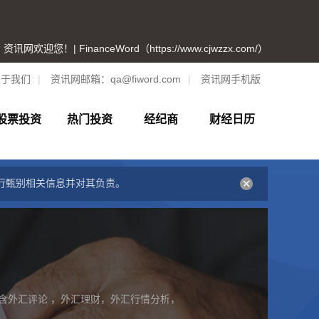
资讯网欢迎您！| FinanceWord（https://www.cjwzzx.com/）
关于我们
|
资讯网邮箱：
qa@fiword.com
|
资讯网手机版
股票投资
热门投资
经纪商
财经日历
行甄别相关信息并对其负责。
含外汇评论 ，外汇理财，外汇行情分析，