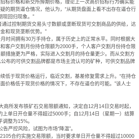
货招标价格和新交所掉期价格，理论上一次高价招标行为确实能
疑的期货逼仓情况，他认为，“从期货盘面上看不出存在逼仓行
期现回归现象。”
者通过控制期货交易头寸数额或垄断现货可交割商品的供给，达
金和现货垄断优势。”
1个月时间拥有30万手持仓，属于历史上的正常水平。同时根据大
和客户交割月份持仓限额为2000手，个人客户交割月份持仓限
仓限额措施更为严格，实际进入交割月的持仓量更少。而从交割方
已公布的可供交割品牌都是市场主流认可的矿种，可供交割品牌
续低于现货价格运行，临近交割，基差修复需求上升。“在持仓
面价格低于现货价格的情况下，不存在逼仓的可能。”该人士
大商所发布铁矿石交易限额通知，决定自12月14日交易时起，
约上单日开仓量不得超过5000手；自12月14日（星期一）结算
平调整为15%。
公告严控风险，试图为市场“降温”。
2105合约实施交易限额，当时要求单日开仓量不得超过10000