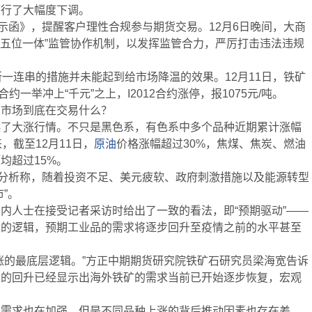
进行了大幅度下调。
示函》，提醒客户理性合规参与期货交易。12月6日晚间，大商
“五位一体”监管协作机制，以发挥监管合力，严厉打击违法违规
一连串的措施并未能起到给市场降温的效果。12月11日，铁矿
05等多个合约一举冲上“千元”之上，I2012合约涨停，报1075元/吨。
，市场到底在交易什么？
起了大涨行情。不只是黑色系，有色系中多个品种近期累计涨幅
，截至12月11日，
原油
价格涨幅超过30%，焦煤、焦炭、燃油
均超过15%。
rrie分析称，随着投资不足、美元疲软、政府刺激措施以及能源转型
”。
内人士在接受记者采访时给出了一致的看法，即“预期驱动”——
苏的逻辑，预期工业品的需求将逐步回升至疫情之前的水平甚至
涨的最底层逻辑。”方正中期期货研究院铁矿石研究员梁海宽告诉
量的回升已经显示出海外铁矿的需求当前已开始逐步恢复，宏观
的需求也在加强。但是不同品种上涨的背后推动因素也存在差