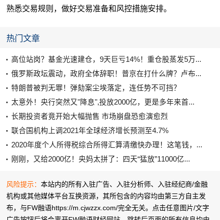
熟悉交易规则，做好交易准备和风控措施安排。
热门文章
高位站岗？基金光速建仓，9天巨亏14%！重仓股蒸发5万...
俄罗斯政坛震动，政府全体辞职！普京在打什么牌？卢布...
特朗普被判无罪！弹劾案尘埃落定，连任势不可挡？
太意外！央行突然又"降息",投放2000亿，更是多年来首...
长期投资者竟开始大幅抛售 市场崩盘恐愈演愈烈
联合国机构上调2021年全球经济增长预测至4.7%
2020年度个人所得税综合所得汇算清缴快办理！这笔钱，...
刚刚，又给2000亿！央妈太拼了：四天“猛放”11000亿...
风险提示：
本站内的所有入驻广告、入驻分析师、入驻经纪商/金融
机构或其他媒体平台互换资源，其所包含的内容均由第三方自主发
布，与FW融语https://m.cjwzzx.com/完全无关。点击任意图片/文字
广告按钮后将会离开FW融语财经网站，跳转后页面的所有信息均由