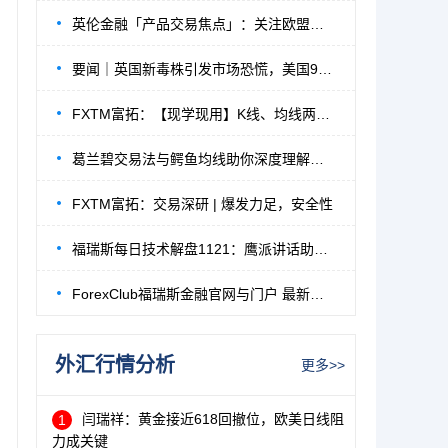
英伦金融「产品交易焦点」：关注欧盟峰会内
要闻｜英国新毒株引发市场恐慌，美国9000亿
FXTM富拓：【现学现用】K线、均线两大经典
葛兰碧交易法与鳄鱼均线助你深度理解均线的
FXTM富拓：交易深研 | 爆发力足，安全性
福瑞斯每日技术解盘1121：鹰派讲话助长美元
ForexClub福瑞斯金融官网与门户 最新地址公告
外汇行情分析
更多>>
闫瑞祥：黄金接近618回撤位，欧美日线阻
1
力成关键