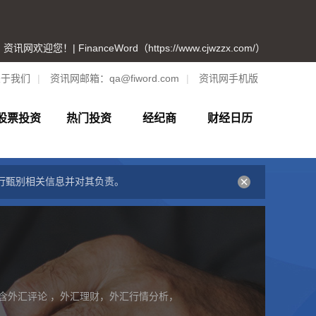
资讯网欢迎您！| FinanceWord（https://www.cjwzzx.com/）
关于我们
|
资讯网邮箱：
qa@fiword.com
|
资讯网手机版
股票投资
热门投资
经纪商
财经日历
行甄别相关信息并对其负责。
含外汇评论 ，外汇理财，外汇行情分析，