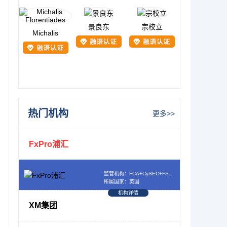
景良东
宗校立
Michalis
热门机构
更多>>
FxPro浦汇
监管机构：FCA+CySEC+FSCA+SCB
所属国家：英国
机构详情
XM集团