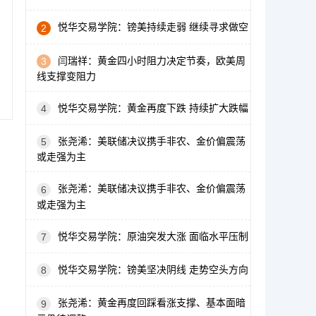
悦华交易学院：镑美持续走弱 继续寻求做空
2
闫瑞祥：黄金四小时阻力决定节奏，欧美周
3
线支撑变阻力
悦华交易学院：黄金再度下跌 持续扩大跌幅
4
张尧浠：美联储决议携手非农、金价偏震荡
5
或走强为主
张尧浠：美联储决议携手非农、金价偏震荡
6
或走强为主
悦华交易学院：原油突发大涨 面临水平压制
7
悦华交易学院：镑美坚决阴线 走势空头方向
8
张尧浠：黄金再度回踩看涨支撑、基本面暗
9