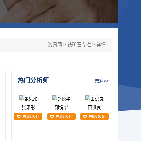
资讯网
>
铁矿石专栏
> 详情
热门分析师
更多>>
张果彤
邵悦华
田洪良