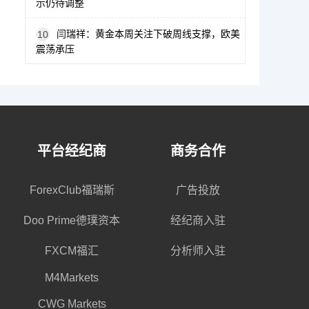
示仍待调整
闫瑞祥：黄金本周关注下破周线支撑，欧美
10
震荡承压
平台经纪商
商务合作
ForexClub福瑞斯
广告投放
Doo Prime德璞资本
经纪商入驻
FXCM福汇
分析师入驻
M4Markets
CWG Markets