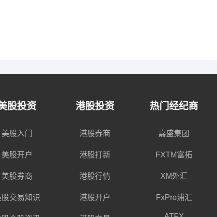
美股投资
港股投资
热门经纪商
美股入门
港股券商
嘉盛集团
美股开户
港股打新
FXTM富拓
美股券商
港股行情
XM外汇
美股交易知识
港股开户
FxPro浦汇
ATFX