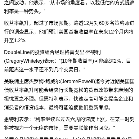
之间波动，他表示，“从市场的角度看，以我低估的方式提高
利率是一种势头。”
收益率飙升，超过了市场预期。路透12月对60多名策略师进
行的调查显示，他们预计美国基准收益率在未来12个月内将
升至1.2%.
DoubleLine的投资组合经理格雷戈里·怀特利
(GregoryWhiteley)表示：“(10年期收益率)可能高达2%，目
前距离这一水平还不到几个交易日。”
美联储主席杰罗姆·鲍威尔(JeromePowell)迄今对近期美国国
债收益率飙升可能会给央行长期宽松的货币政策带来麻烦的
担忧置之不理。但惠特利表示，快速走高可能会提高企业和
消费者的借贷成本，最终可能迫使他们重新考虑。
惠特利表示：“利率继续以过去六周的速度上涨，在某一时刻
将被视为一个无序的市场，需要美联储作出回应。”