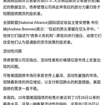
美国商品期货交易委员会(U.S..
大宗商品
期货交易委员会)最
近的数据显示，
债券
管理公司将此举背后的部分力量归咎于
短期国债期货的投机者。
全国联盟(National Alliance)国际固定收益主管安德鲁·布伦
纳(Andrew Brenner)表示：“目前的势头掌握在空头手中。”
他将它们描述为“债券义务机构”--那些向央行施压、迫使它们
改变他们认为是通胀的货币政策的投资者。
流动性问题
债券管理公司还指出，流动性差和价格错位是市场上反复出
现的问题。
尽管美国国债市场历来是世界上最深、流动性最强的市场，
但随着新债的供应增加，以支付新冠肺炎的刺激措施，美国
国债的需求一直不稳。
本周四，10年期美国国债的标售价差达到了2月26日以来的
最高水平，这是一种衡量流动性的指标，这是自2月26日以