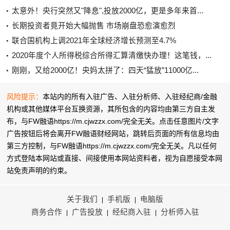
太意外！央行突然又"降息",投放2000亿，更是多年来首...
长期投资者竟开始大幅抛售 市场崩盘恐愈演愈烈
联合国机构上调2021年全球经济增长预测至4.7%
2020年度个人所得税综合所得汇算清缴快办理！这笔钱，...
刚刚，又给2000亿！央妈太拼了：四天“猛放”11000亿...
风险提示：
本站内的所有入驻广告、入驻分析师、入驻经纪商/金融
机构或其他媒体平台互换资源，其所包含的内容均由第三方自主发
布，与FW融语https://m.cjwzzx.com/完全无关。点击任意图片/文字
广告按钮后将会离开FW融语财经网站，跳转后页面的所有信息均由
第三方控制，与FW融语https://m.cjwzzx.com/完全无关。凡以任何
方式登陆本网站或直接、间接使用本网站资料者，视为自愿接受本网
站
免责声明
的约束。
关于我们
手机版
电脑版
|
|
商务合作
广告投放
经纪商入驻
分析师入驻
|
|
|