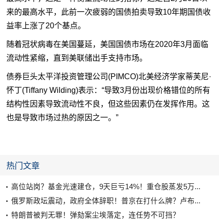
来的最高水平，此前一次疲弱的国债拍卖导致10年期国债收
益率上涨了20个基点。
随着冠状病毒在美国蔓延，美国国债市场在2020年3月面临
流动性紧缩，直到
美联储
出手支持市场。
债券巨头太平洋投资管理公司(PIMCO)北美经济学家蒂芙尼·
怀丁(Tiffany Wilding)表示：“导致3月份出现价格错位的所有
结构性因素导致流动性不良，但这些因素仍在发挥作用。这
也是导致市场过热的原因之一。”
热门文章
高位站岗？基金光速建仓，9天巨亏14%！重仓股蒸发5万...
俄罗斯政坛震动，政府全体辞职！普京在打什么牌？卢布...
特朗普被判无罪！弹劾案尘埃落定，连任势不可挡？