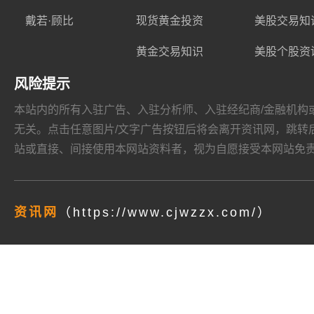
戴若·顾比
现货黄金投资
美股交易知
黄金交易知识
美股个股资
风险提示
本站内的所有入驻广告、入驻分析师、入驻经纪商/金融机构或其他媒
无关。点击任意图片/文字广告按钮后将会离开资讯网，跳转后页面的
站或直接、间接使用本网站资料者，视为自愿接受本网站
免
资讯网
（https://www.cjwzzx.com/）