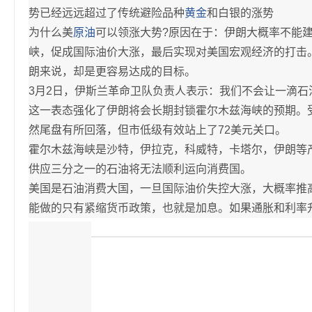
势已经远远超过了传统避险品种
黄金
和白银的涨势
为什么美
原油
可以领涨大势?原因在于：伊朗大概率不能
峡，促成国际油价大涨，最后实现对美国宏观经济的打击
朗来说，却是更容易达成的目标。
3月2日，伊斯兰革命卫队负责人表示：我们不会让一滴
这一表态强化了伊朗将会长期封锁霍尔木兹海峡的预期。受比
然尾盘有所回落，但市低级有效站上了72美元关口。
霍尔木兹海峡是沙特，伊拉克，科威特，卡塔尔，伊朗等
供应三分之一的石油将无法顺利运向消费国。
美国是石油消费大国，一旦国际油价失控大涨，大概率推
能做的只有紧缩货币政策，也就是加息。如果通胀和利率