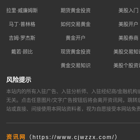
拉里·威廉姆斯
期货黄金投资
美股入门
马丁·普林格
如何交易黄金
美股开户
吉姆·罗杰斯
黄金开户
美股券商
戴若·顾比
现货黄金投资
美股交易知
黄金交易知识
美股个股资
风险提示
本站内的所有入驻广告、入驻分析师、入驻经纪商/金融机构或其他媒
无关。点击任意图片/文字广告按钮后将会离开资讯网，跳转后页面的
站或直接、间接使用本网站资料者，视为自愿接受本网站
免
资讯网
（https://www.cjwzzx.com/）