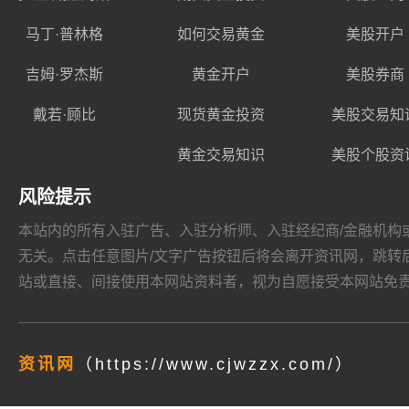
马丁·普林格
如何交易黄金
美股开户
吉姆·罗杰斯
黄金开户
美股券商
戴若·顾比
现货黄金投资
美股交易知
黄金交易知识
美股个股资
风险提示
本站内的所有入驻广告、入驻分析师、入驻经纪商/金融机构或其他媒
无关。点击任意图片/文字广告按钮后将会离开资讯网，跳转后页面的
站或直接、间接使用本网站资料者，视为自愿接受本网站
免
资讯网
（https://www.cjwzzx.com/）