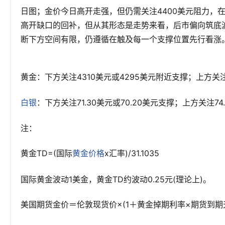
日图；金价今日高开走强，但仍需关注4400美元阻力，
高开缺口的回补，但从其形态是走势来看，后市偏向筑底
断下方空间有限，仍遵循在触及每一个支撑位置先行看涨
黄金：下方关注4310美元或4295美元附近支撑；上方关注
：下方关注71.30美元或70.20美元支撑；上方关注74
白银
注：
黄金TD=(国际
x汇率)/31.1035
黄金价格
国际黄金波动1美金，黄金TD约波动0.25元(理论上)。
美国期货金价＝伦敦现货价×(1＋黄金掉期利率×期货到期天数