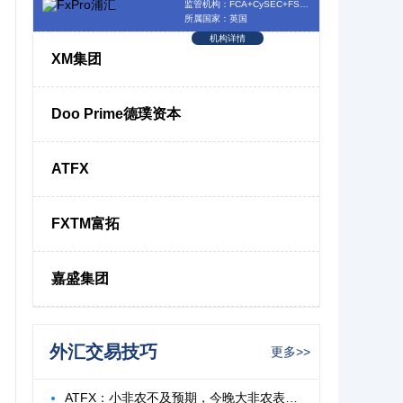
监管机构：FCA+CySEC+FSCA+SCB
所属国家：英国
机构详情
XM集团
Doo Prime德璞资本
ATFX
FXTM富拓
嘉盛集团
外汇交易技巧
更多>>
ATFX：小非农不及预期，今晚大非农表现如何