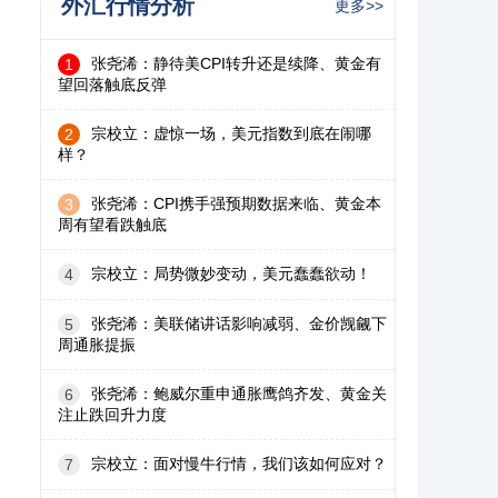
外汇行情分析
更多>>
张尧浠：静待美CPI转升还是续降、黄金有
1
望回落触底反弹
宗校立：虚惊一场，美元指数到底在闹哪
2
样？
张尧浠：CPI携手强预期数据来临、黄金本
3
周有望看跌触底
宗校立：局势微妙变动，美元蠢蠢欲动！
4
张尧浠：美联储讲话影响减弱、金价觊觎下
5
周通胀提振
张尧浠：鲍威尔重申通胀鹰鸽齐发、黄金关
6
注止跌回升力度
宗校立：面对慢牛行情，我们该如何应对？
7