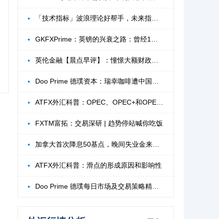
「技术指标」波浪理论好帮手，未来指标ZigZ
GKFXPrime：英镑的兴衰之路：曾经1比16元的
英伦金融【晨点早评】：憧憬大额财政刺激股
Doo Prime 德璞资本：瑞幸咖啡遭中国监管
ATFX外汇科普：OPEC、OPEC+和OPEC会议
FXTM富拓：交易深研 | 趋势停站喊你吃饭
加拿大首次降息50基点，晚间失业金来袭？
ATFX外汇科普：滑点的形成原因和影响性
Doo Prime 德璞每日市场及交易策略精选-2