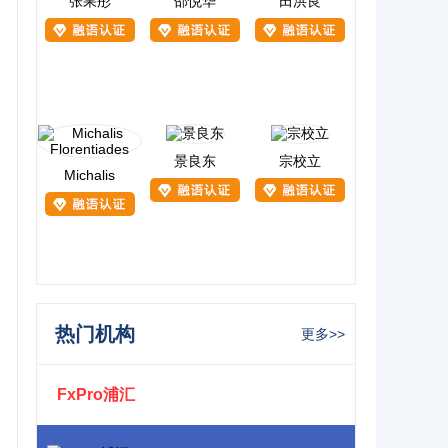
张果彤
邵悦华
田洪良
景良东
宗校立
Michalis
热门机构
更多>>
FxPro浦汇