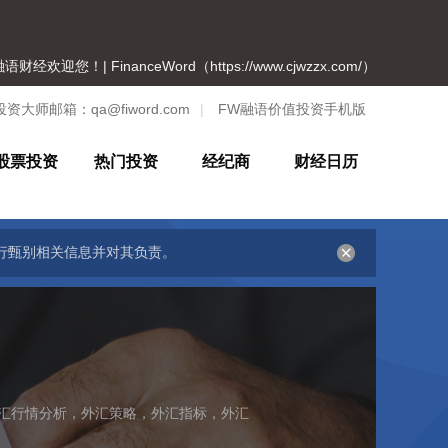
语财经欢迎您！| FinanceWord（https://www.cjwzzx.com/）
投资大师邮箱：
qa@fiword.com
|
FW融语价值投资手机版
股票投资
热门投资
经纪商
财经日历
行甄别相关信息并对其负责。
汇行情分析，外汇策略，外汇指标，外汇