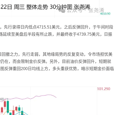
司，先行录得日内低点4715.51美元，之后反弹回升，于午间时段
一路延续至美盘后半段有所止跌，并最终收于4739.75美元，日振
日回撤之力，先行走弱，其地缘局势的反复变动，令市场担忧美
忧仍在，而会限制金价反弹。另外，目前油价反弹回升，短期就
图反弹重回200日均线上方，多头重获优势，暗示短期金价面临