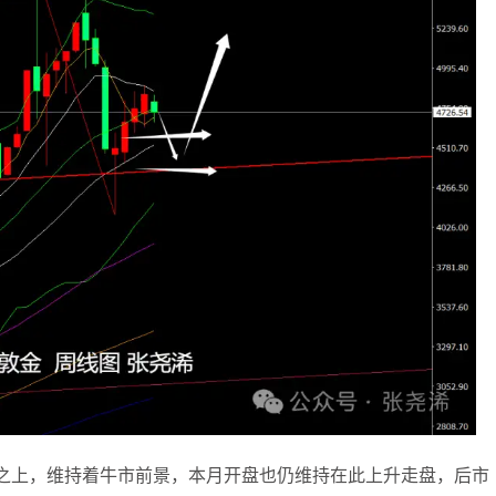
之上，维持着牛市前景，本月开盘也仍维持在此上升走盘，后市