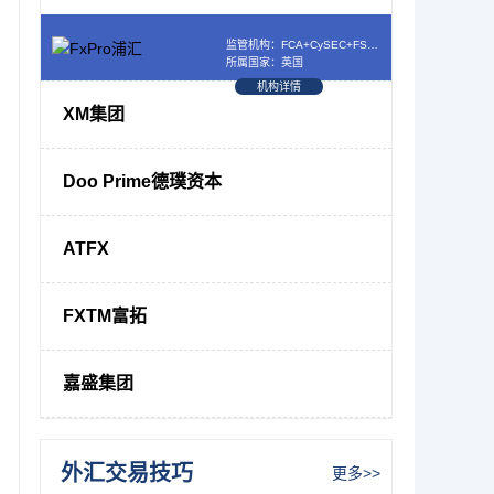
监管机构：FCA+CySEC+FSCA+SCB
所属国家：英国
机构详情
XM集团
Doo Prime德璞资本
ATFX
FXTM富拓
嘉盛集团
外汇交易技巧
更多>>