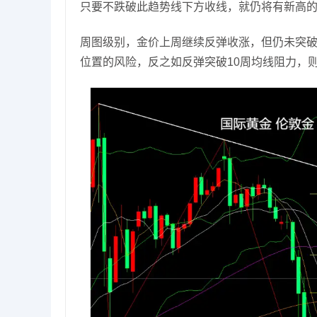
只要不跌破此趋势线下方收线，就仍将有新高
周图级别，金价上周继续反弹收涨，但仍未突破1
位置的风险，反之如反弹突破10周均线阻力，