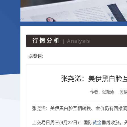
行情分析
Analysis
|
关键词：
张尧浠：美伊黑白脸
作者：张尧浠
阅
张尧浠：美伊黑白脸互相转换、金价仍有回撤
上交易日周三(4月22日)：国际
黄金
垂线收涨，