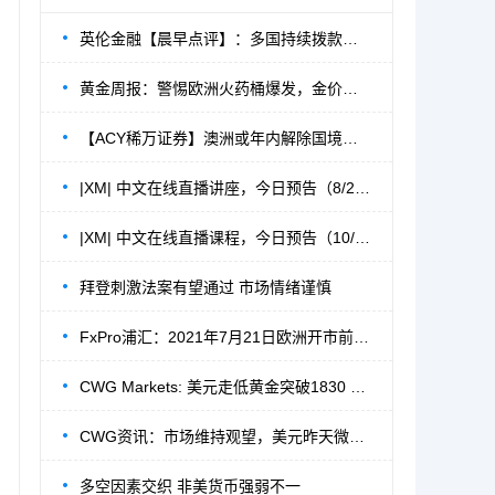
英伦金融【晨早点评】：多国持续拨款标普反
黄金周报：警惕欧洲火药桶爆发，金价有望持
【ACY稀万证券】澳洲或年内解除国境封锁，
|XM| 中文在线直播讲座，今日预告（8/23）
|XM| 中文在线直播课程，今日预告（10/18）
拜登刺激法案有望通过 市场情绪谨慎
FxPro浦汇：2021年7月21日欧洲开市前，每日
CWG Markets: 美元走低黄金突破1830 美油飙升3%
CWG资讯：市场维持观望，美元昨天微涨，金
多空因素交织 非美货币强弱不一