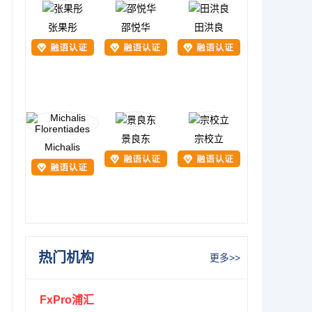
张果彤
邵悦华
田洪良
景良东
宗校立
Michalis
热门机构
更多>>
FxPro浦汇