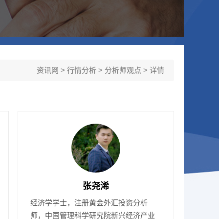
资讯网
>
行情分析
>
分析师观点
> 详情
张尧浠
经济学学士，注册黄金外汇投资分析
师，中国管理科学研究院新兴经济产业