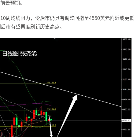
的前景预期。
0周均线阻力，令后市仍具有调整回撤至4550美元附近或更低
则后市有望再度刷新历史高点。