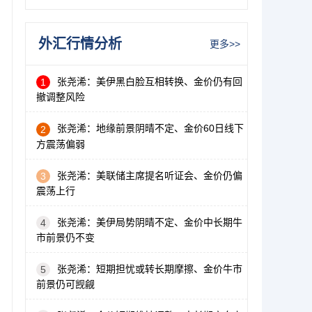
外汇行情分析
更多>>
张尧浠：美伊黑白脸互相转换、金价仍有回
1
撤调整风险
张尧浠：地缘前景阴晴不定、金价60日线下
2
方震荡偏弱
张尧浠：美联储主席提名听证会、金价仍偏
3
震荡上行
张尧浠：美伊局势阴晴不定、金价中长期牛
4
市前景仍不变
张尧浠：短期担忧或转长期摩擦、金价牛市
5
前景仍可觊觎