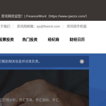
资讯网欢迎您！| FinanceWord（https://www.cjwzzx.com/）
关于我们
|
资讯网邮箱：
qa@fiword.com
|
资讯网手机版
股票投资
热门投资
经纪商
财经日历
行甄别相关信息并对其负责。
汇行情分析，外汇策略，外汇指标，外汇