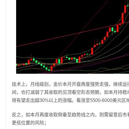
技术上，月线级别，金价本月开盘再度强势走强，继续运
间，也打减弱了其收取的见顶看空形态预期，如本月持稳
将有望走出超30%以上的涨幅。看涨至5500-6000美元区
反之，如本月再度收取倒垂至趋势线之内，则需留意后市有再
更低位置的风险；