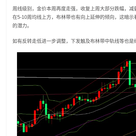
周线级别，金价本周再度走强，收复上周大部分跌幅，减
在5-10周均线上方，布林带也有向上延伸的倾向，这暗
的潜力。
如有反转走低进一步调整，下发触及布林带中轨线等也是