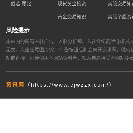
戴若·顾比
现货黄金投资
美股交易知
黄金交易知识
美股个股资
风险提示
本站内的所有入驻广告、入驻分析师、入驻经纪商/金融机构或其他媒
无关。点击任意图片/文字广告按钮后将会离开资讯网，跳转后页面的
站或直接、间接使用本网站资料者，视为自愿接受本网站
免
资讯网
（https://www.cjwzzx.com/）