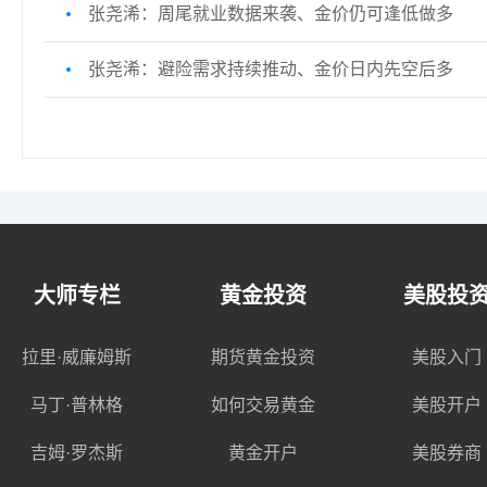
张尧浠：周尾就业数据来袭、金价仍可逢低做多
张尧浠：避险需求持续推动、金价日内先空后多
大师专栏
黄金投资
美股投
拉里·威廉姆斯
期货黄金投资
美股入门
马丁·普林格
如何交易黄金
美股开户
吉姆·罗杰斯
黄金开户
美股券商