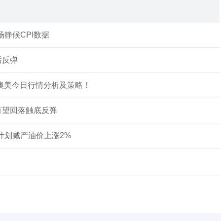
静候CPI数据
后反弹
、澳美今日行情分析及策略！
有望回落触底反弹
计划减产油价上涨2%