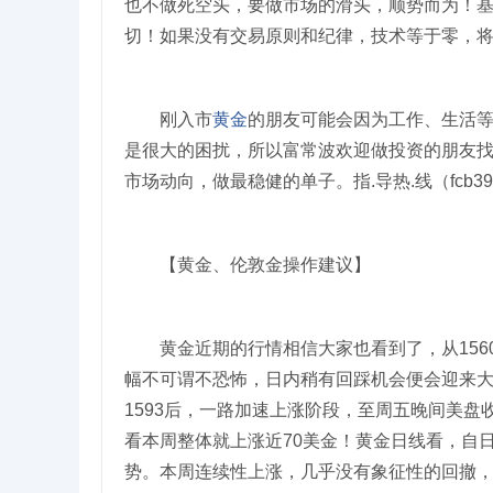
也不做死空头，要做市场的滑头，顺势而为！基
切！如果没有交易原则和纪律，技术等于零，
刚入市
黄金
的朋友可能会因为工作、生活
是很大的困扰，所以富常波欢迎做投资的朋友
市场动向，做最稳健的单子。指.导热.线（fcb39
【黄金、伦敦金操作建议】
黄金近期的行情相信大家也看到了，从1560到
幅不可谓不恐怖，日内稍有回踩机会便会迎来
1593后，一路加速上涨阶段，至周五晚间美盘
看本周整体就上涨近70美金！黄金日线看，自
势。本周连续性上涨，几乎没有象征性的回撤