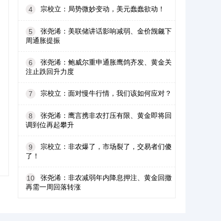
宗校立：局势微妙变动，美元蠢蠢欲动！
4
张尧浠：美联储讲话影响减弱、金价觊觎下
5
周通胀提振
张尧浠：鲍威尔重申通胀鹰鸽齐发、黄金关
6
注止跌回升力度
宗校立：面对慢牛行情，我们该如何应对？
7
张尧浠：鹰言携非农打压有限、黄金即将回
8
调到位再起攀升
宗校立：非农爆了，市场裂了，交易者们傻
9
了！
张尧浠：非农减弱年内降息押注、黄金回撤
10
再需一周回落转涨