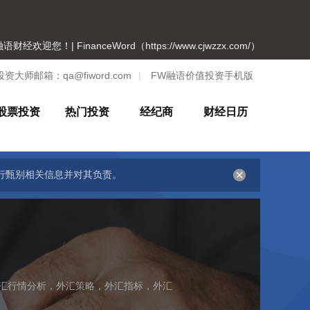
语财经欢迎您！| FinanceWord（https://www.cjwzzx.com/）
投资大师邮箱：
qa@fiword.com
|
FW融语价值投资手机版
股票投资
热门投资
经纪商
财经日历
行甄别相关信息并对其负责。
汇行情分析，外汇策略，外汇指标，外汇