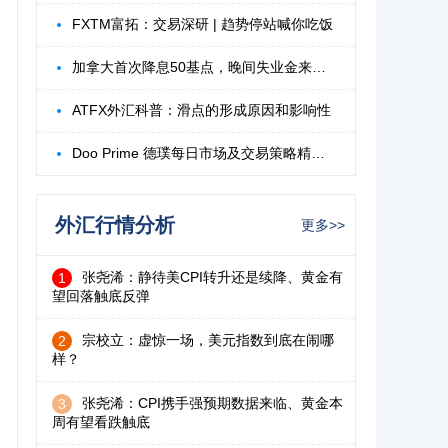
FXTM富拓：交易深研 | 趋势停站喊你吃饭
加拿大首次降息50基点，晚间失业金来袭？
ATFX外汇科普：滑点的形成原因和影响性
Doo Prime 德璞每日市场及交易策略精选-2
外汇行情分析
更多>>
张尧浠：静待美CPI转升还是续降、黄金有
1
望回落触底反弹
宗校立：虚惊一场，美元指数到底在闹哪
2
样？
张尧浠：CPI携手强预期数据来临、黄金本
3
周有望看跌触底