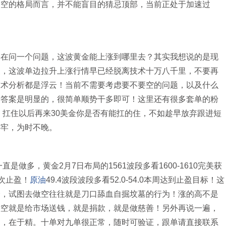
逼空的格局而言，并不能盲目的猜忌顶部，当前正处于加速过
问一个问题，这波黄金能上涨到哪里去？其实我想说的是现
义，这波单边拉升上涨行情早已经脱离技术十万八千里，不要再
技术分析都是浮云！当前不需要考虑要不要空的问题，以及什么
！答案是明显的，很简单顺势干多即可！这里还有很多套单的粉
，扛住以后再来30美金你是否有能扛的住，不如趁早放弃跟进短
补牢，为时不晚。
做多，黄金2月7日布局的1561波段多看1600-1610完美获
再次止盈！
原油
49.4波段波段多看52.0-54.0本周达到止盈目标！这
会，试图去做空往往就是刀口舔血自掘坟墓的行为！涨的高不是
做空就是给市场送钱，就是捐款，就是做慈善！另外再说一遍，
多，在于精。十单对九单很正常，随时可验证，跟单请直接联系