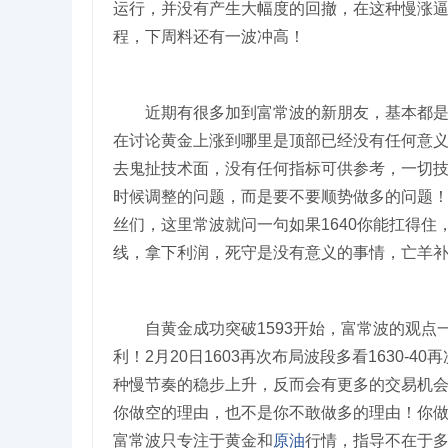
运行，并没有产生大幅度的回撤，在这种慢涨
程，下周料还有一波冲高！
近期有很多加到富常波的新朋友，基本都是在
在讨论黄金上涨到哪里是顶部已经没有任何意
去鬼扯技术面，没有任何指标可供参考，一切
时候调整的问题，而是要不要顺势做多的问题
丝们，这里常波就问一句如果1640你能扛得住
线，拿下利润，死守是没有意义的事情，亡羊
自黄金成功突破1593开始，富常波的观点一直是
利！2月20日1603再次布局波段多看1630-40
种慢节奏的稳步上升，反而会有更多的交易机
你做空的理由，也不是你不敢做多的理由！你
富常波只专注于黄金和
原油
行情，指导不在于