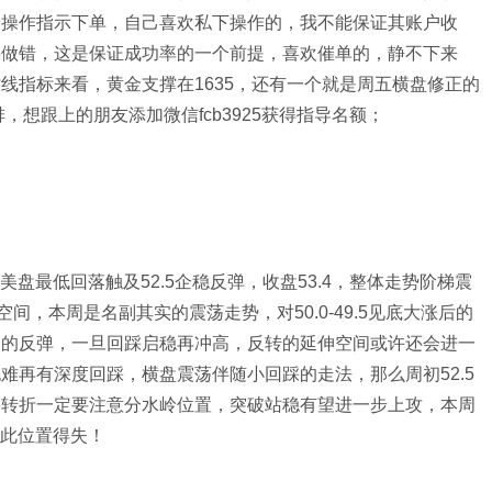
按操作指示下单，自己喜欢私下操作的，我不能保证其账户收
要做错，这是保证成功率的一个前提，喜欢催单的，静不下来
线指标来看，黄金支撑在1635，还有一个就是周五横盘修正的
，想跟上的朋友添加微信fcb3925获得指导名额；
盘最低回落触及52.5企稳反弹，收盘53.4，整体走势阶梯震
，本周是名副其实的震荡走势，对50.0-49.5见底大涨后的
别的反弹，一旦回踩启稳再冲高，反转的延伸空间或许还会进一
难再有深度回踩，横盘震荡伴随小回踩的走法，那么周初52.5
要转折一定要注意分水岭位置，突破站稳有望进一步上攻，本周
注此位置得失！