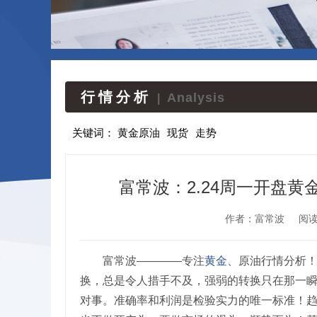
行情分析
Analysis
|
关键词：
黄金原油
现货
走势
富常波：2.24周一开盘
作者：富常波
阅
富常波————专注
黄金
、原油行情分析
换，总是令人措手不及，强弱的转换只在那一
对事。准确率和利润是检验实力的唯一标准！