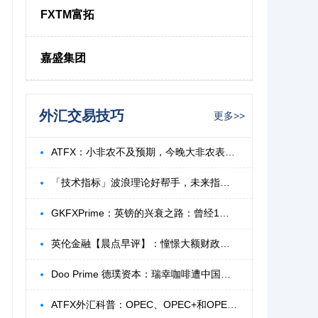
FXTM富拓
嘉盛集团
外汇交易技巧
更多>>
ATFX：小非农不及预期，今晚大非农表现如何
「技术指标」波浪理论好帮手，未来指标ZigZ
GKFXPrime：英镑的兴衰之路：曾经1比16元的
英伦金融【晨点早评】：憧憬大额财政刺激股
Doo Prime 德璞资本：瑞幸咖啡遭中国监管
ATFX外汇科普：OPEC、OPEC+和OPEC会议