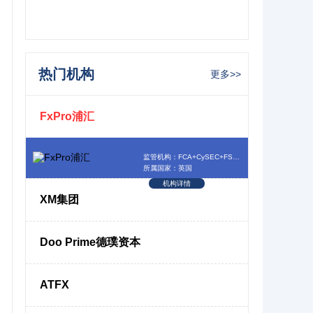
热门机构
更多>>
FxPro浦汇
监管机构：FCA+CySEC+FSCA+SCB
所属国家：英国
机构详情
XM集团
Doo Prime德璞资本
ATFX