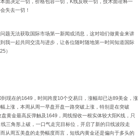
本面决定一切，价格包容一切，K线反映一切，技术面诠释一
将会失去一切！
等问题无法获取国际市场第一新闻或消息，这对咱们做黄金来讲
找到我一起共同交流与进步，让各位随时随地第一时间知道国际
25）
现在的1649，时间跨度10个交易日，涨幅却已达89美金，涨
大幅上涨，本周从周一早盘开盘一路突破上涨，特别是在突破
收盘黄金最高反弹触及1649，周线报收一根实体较大阳K线，只
日线三角形上破，一口气走完目标位，开启了新的日线波段走
，而从周五美盘的走势幅度而言，短线内黄金还是偏向于多头的