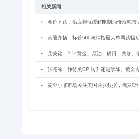
相关新闻
金价下跌，供应担忧缓解限制油价涨幅市场
美股齐扬，标普500与纳指最大单周跌幅
龚关铭：2.14黄金、原油、磅日、美加
张尧浠：静待美CPI转升还是续降、黄金
黄金小涨市场关注美国通胀数据，俄罗斯