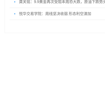
龚关铭：9.9黄金再次受阻本周恐大跌，原油下跌势
悦华交易学院：周线坚决收弱 形态利空澳加