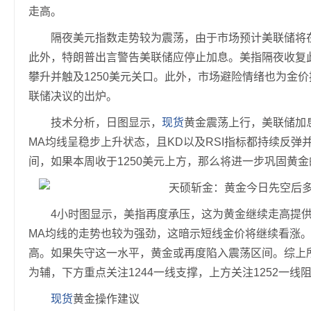
走高。
隔夜美元指数走势较为震荡，由于市场预计美联储将在本
此外，特朗普出言警告美联储应停止加息。美指隔夜收复
攀升并触及1250美元关口。此外，市场避险情绪也为金
联储决议的出炉。
技术分析，日图显示，
现货
黄金震荡上行，美联储加
MA均线呈稳步上升状态，且KD以及RSI指标都持续反
间，如果本周收于1250美元上方，那么将进一步巩固黄
4小时图显示，美指再度承压，这为黄金继续走高提供
MA均线的走势也较为强劲，这暗示短线金价将继续看涨。
高。如果失守这一水平，黄金或再度陷入震荡区间。综上
为辅，下方重点关注1244一线支撑，上方关注1252一线
现货
黄金操作建议