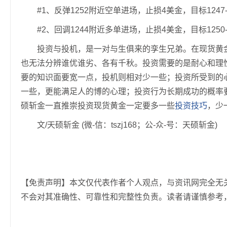
#1、反弹1252附近空单进场，止损4美金，目标1247-
#2、回调1244附近多单进场，止损4美金，目标1250-
投资与投机，是一对与生俱来的孪生兄弟。在现货黄金
也无法分辨谁优谁劣、各有千秋。投资需要的是耐心和理
要的知识面要宽一点，投机则相对少一些；投资所受到的
一些，更能满足人的博的心理；投资行为长期成功的概率
硕斩金一直推崇投资现货黄金一定要多一些
投资技巧
，少
文/天硕斩金 (微-信：tszj168；公-众-号：天硕斩金)
【免责声明】本文仅代表作者个人观点，与资讯网完全无
不会对其准确性、可靠性和完整性负责。读者请谨慎参考