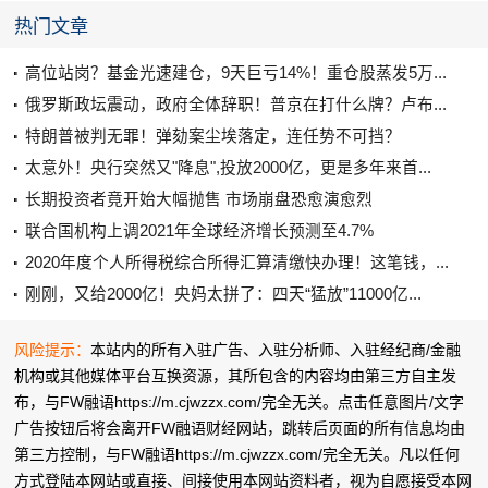
热门文章
高位站岗？基金光速建仓，9天巨亏14%！重仓股蒸发5万...
俄罗斯政坛震动，政府全体辞职！普京在打什么牌？卢布...
特朗普被判无罪！弹劾案尘埃落定，连任势不可挡？
太意外！央行突然又"降息",投放2000亿，更是多年来首...
长期投资者竟开始大幅抛售 市场崩盘恐愈演愈烈
联合国机构上调2021年全球经济增长预测至4.7%
2020年度个人所得税综合所得汇算清缴快办理！这笔钱，...
刚刚，又给2000亿！央妈太拼了：四天“猛放”11000亿...
风险提示：
本站内的所有入驻广告、入驻分析师、入驻经纪商/金融
机构或其他媒体平台互换资源，其所包含的内容均由第三方自主发
布，与FW融语https://m.cjwzzx.com/完全无关。点击任意图片/文字
广告按钮后将会离开FW融语财经网站，跳转后页面的所有信息均由
第三方控制，与FW融语https://m.cjwzzx.com/完全无关。凡以任何
方式登陆本网站或直接、间接使用本网站资料者，视为自愿接受本网