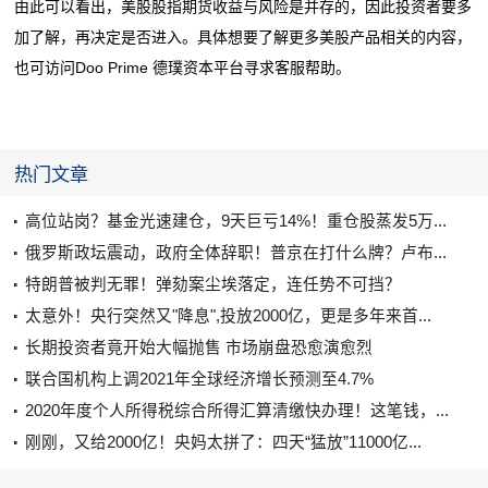
由此可以看出，美股股指期货收益与风险是并存的，因此投资者要多
加了解，再决定是否进入。具体想要了解更多美股产品相关的内容，
Doo Prime
德璞资本
也可访问
平台寻求客服帮助。
热门文章
高位站岗？基金光速建仓，9天巨亏14%！重仓股蒸发5万...
俄罗斯政坛震动，政府全体辞职！普京在打什么牌？卢布...
特朗普被判无罪！弹劾案尘埃落定，连任势不可挡？
太意外！央行突然又"降息",投放2000亿，更是多年来首...
长期投资者竟开始大幅抛售 市场崩盘恐愈演愈烈
联合国机构上调2021年全球经济增长预测至4.7%
2020年度个人所得税综合所得汇算清缴快办理！这笔钱，...
刚刚，又给2000亿！央妈太拼了：四天“猛放”11000亿...