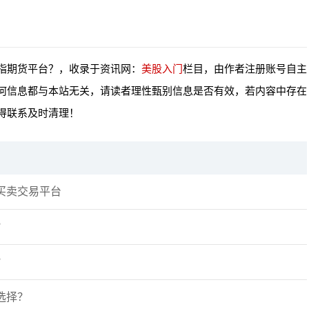
指期货平台？，收录于资讯网：
美股入门
栏目，由作者注册账号自主
何信息都与本站无关，请读者理性甄别信息是否有效，若内容中存在
得联系及时清理！
买卖交易平台
？
？
选择？