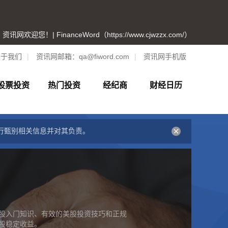
资讯网欢迎您！| FinanceWord（https://www.cjwzzx.com/）
关于我们
|
资讯网邮箱：
qa@fiword.com
|
资讯网手机版
股票投资
热门投资
经纪商
财经日历
行甄别相关信息并对其负责。
股入门知识、有效的美股投资技巧和正规
股稳定收益。