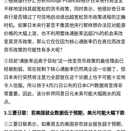
①德商银行
外汇分析师
Antje Praefcke预计日本央行将坚定
不移地坚持其超宽松的
货币
政策，同时表示，他很好奇日本
央行是否错过了可信地启动退出超宽松货币政策进程的正确
时机。如果日本央行甚至不像其他央行那样想办法应对能源
价格的大幅上涨，也不利用整体通胀率远超2%的机会来改
变其货币政策，那么它仅仅因为核心通胀率仍在高位而改变
货币政策的可能性有多大呢？
②目前“通胀率远高于目标”这一改变货币政策的最佳理由已
经被削弱，现在就剩下核心通胀率仍然高企这一论据了，但
日本央行突然将注意力全部放在这个论据上也不可能十足地
令人信服。所以将于4月21日公布的日本CPI数据将变得非
常重要。因此，该
分析师
同意日元未来可能大幅跳水的观
点。
3.三菱日联：若美国就业数据低于预期，美元可能大幅下跌
①三菱日联表示，如果周五的美国非农就业报告弱于预期，