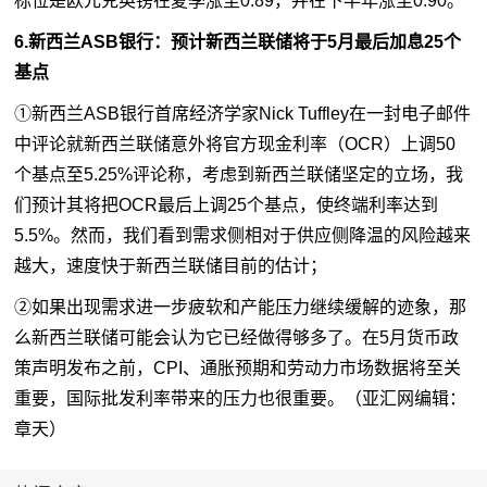
标位是欧元兑英镑在夏季涨至0.89，并在下半年涨至0.90。
6.新西兰ASB银行：预计新西兰联储将于5月最后加息25个
基点
①新西兰ASB银行首席经济学家Nick Tuffley在一封电子邮件
中评论就新西兰联储意外将官方现金利率（OCR）上调50
个基点至5.25%评论称，考虑到新西兰联储坚定的立场，我
们预计其将把OCR最后上调25个基点，使终端利率达到
5.5%。然而，我们看到需求侧相对于供应侧降温的风险越来
越大，速度快于新西兰联储目前的估计；
②如果出现需求进一步疲软和产能压力继续缓解的迹象，那
么新西兰联储可能会认为它已经做得够多了。在5月货币政
策声明发布之前，CPI、通胀预期和劳动力市场数据将至关
重要，国际批发利率带来的压力也很重要。（亚汇网编辑：
章天）