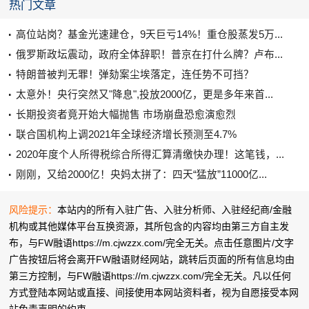
热门文章
高位站岗？基金光速建仓，9天巨亏14%！重仓股蒸发5万...
俄罗斯政坛震动，政府全体辞职！普京在打什么牌？卢布...
特朗普被判无罪！弹劾案尘埃落定，连任势不可挡？
太意外！央行突然又"降息",投放2000亿，更是多年来首...
长期投资者竟开始大幅抛售 市场崩盘恐愈演愈烈
联合国机构上调2021年全球经济增长预测至4.7%
2020年度个人所得税综合所得汇算清缴快办理！这笔钱，...
刚刚，又给2000亿！央妈太拼了：四天“猛放”11000亿...
风险提示：
本站内的所有入驻广告、入驻分析师、入驻经纪商/金融
机构或其他媒体平台互换资源，其所包含的内容均由第三方自主发
布，与FW融语https://m.cjwzzx.com/完全无关。点击任意图片/文字
广告按钮后将会离开FW融语财经网站，跳转后页面的所有信息均由
第三方控制，与FW融语https://m.cjwzzx.com/完全无关。凡以任何
方式登陆本网站或直接、间接使用本网站资料者，视为自愿接受本网