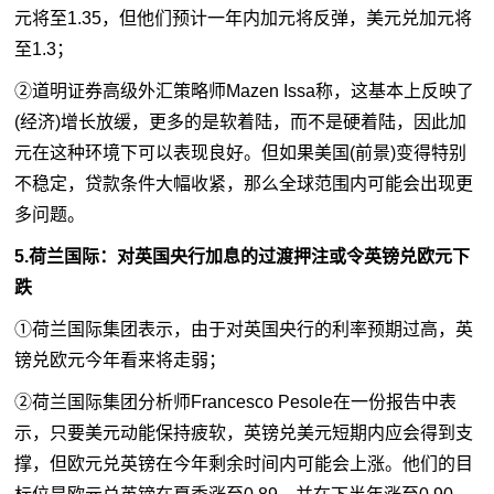
元将至1.35，但他们预计一年内加元将反弹，美元兑加元将
至1.3；
②道明证券高级外汇策略师Mazen Issa称，这基本上反映了
(经济)增长放缓，更多的是软着陆，而不是硬着陆，因此加
元在这种环境下可以表现良好。但如果美国(前景)变得特别
不稳定，贷款条件大幅收紧，那么全球范围内可能会出现更
多问题。
5.荷兰国际：对英国央行加息的过渡押注或令英镑兑欧元下
跌
①荷兰国际集团表示，由于对英国央行的利率预期过高，英
镑兑欧元今年看来将走弱；
②荷兰国际集团分析师Francesco Pesole在一份报告中表
示，只要美元动能保持疲软，英镑兑美元短期内应会得到支
撑，但欧元兑英镑在今年剩余时间内可能会上涨。他们的目