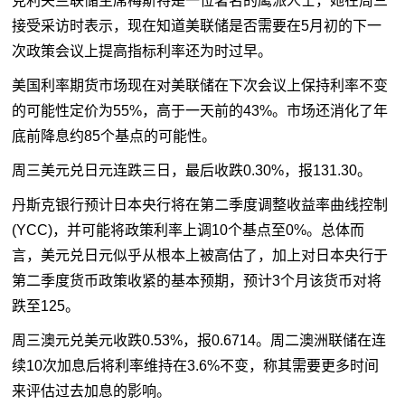
克利夫兰联储主席梅斯特是一位著名的鹰派人士，她在周三
接受采访时表示，现在知道美联储是否需要在5月初的下一
次政策会议上提高指标利率还为时过早。
美国利率期货市场现在对美联储在下次会议上保持利率不变
的可能性定价为55%，高于一天前的43%。市场还消化了年
底前降息约85个基点的可能性。
周三美元兑日元连跌三日，最后收跌0.30%，报131.30。
丹斯克银行预计日本央行将在第二季度调整收益率曲线控制
(YCC)，并可能将政策利率上调10个基点至0%。总体而
言，美元兑日元似乎从根本上被高估了，加上对日本央行于
第二季度货币政策收紧的基本预期，预计3个月该货币对将
跌至125。
周三澳元兑美元收跌0.53%，报0.6714。周二澳洲联储在连
续10次加息后将利率维持在3.6%不变，称其需要更多时间
来评估过去加息的影响。