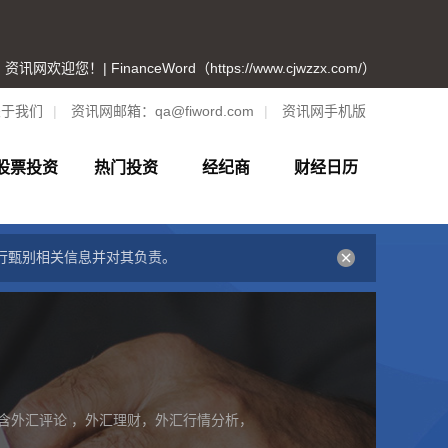
资讯网欢迎您！| FinanceWord（https://www.cjwzzx.com/）
关于我们
|
资讯网邮箱：
qa@fiword.com
|
资讯网手机版
股票投资
热门投资
经纪商
财经日历
行甄别相关信息并对其负责。
含外汇评论 ，外汇理财，外汇行情分析，