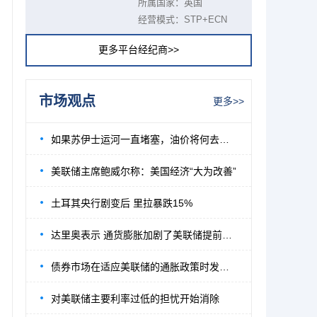
所属国家：英国
经营模式：STP+ECN
更多平台经纪商>>
市场观点
更多>>
如果苏伊士运河一直堵塞，油价将何去何从？
美联储主席鲍威尔称：美国经济“大为改善”
土耳其央行剧变后 里拉暴跌15%
达里奥表示 通货膨胀加剧了美联储提前加息
债券市场在适应美联储的通胀政策时发生了逆
对美联储主要利率过低的担忧开始消除