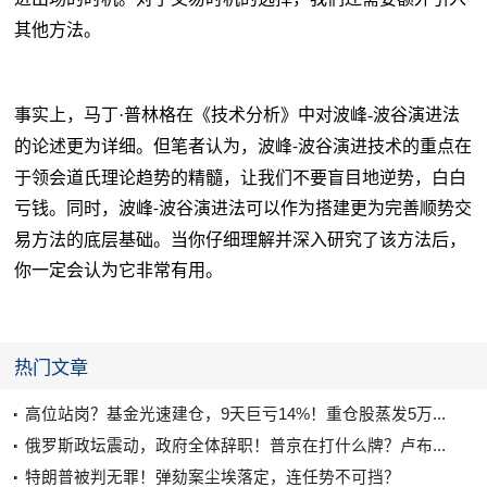
其他方法
。
事实上
，
马丁
·
普林格在
《技术分析》中对波峰
-
波谷演进法
的论述更为详细。但笔者认为，波峰
波谷演进技术的重点在
-
于领会道氏理论趋势的精髓，让我们不要盲目地逆势，白白
亏钱。同时，波峰
波谷演进法可以作为搭建更为完善顺势交
-
易方法的底层基础。当你仔细理解并深入研究了该方法后，
你一定会认为它非常有用。
热门文章
高位站岗？基金光速建仓，9天巨亏14%！重仓股蒸发5万...
俄罗斯政坛震动，政府全体辞职！普京在打什么牌？卢布...
特朗普被判无罪！弹劾案尘埃落定，连任势不可挡？