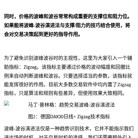
同时
，价格的
波峰
和
波谷常常构成重要的支撑位和阻力位
。
如果能将波峰
-
波谷演进法与支撑
/
阻力的技巧结合使用，将
会对交易决策起到更好的指导作用。
为了避免识别波峰波谷时的主观性
，
这里为大家引入一个辅
助指标
：
。该指标主要通过价格的波动幅度和回撤比
Zigzag
例来自动判断波峰和波谷。只要选择适当的参数，该指标就
能发挥很好的作用。目前大多数交易软件中均内置了
Zigzag
指标，只是算法和规则有些差异，但使用效果大致相同。
图
2
：德国
日线
+
技术指标
DAX
30
Zigzag
波峰
-
波谷演进法仅是一种趋势识别技术
，
它并不能
指示
我们
进出场的时机
。
对于交易时机的选择
，
我们还需要额外引入