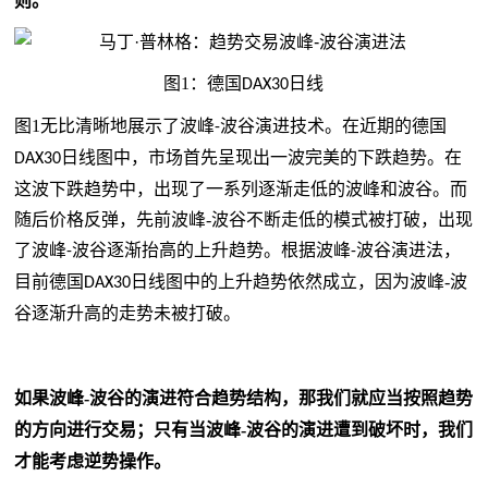
则。
图
1
：德国
日线
DAX
30
图
1
无比清晰地展示了波峰
波谷演进技术。在近期的德国
-
日线图中
，市场首先呈现出一波完美的下跌趋势。在
DAX
30
这波下跌趋势中，出现了一系列逐渐走低的波峰和波谷。而
随后价格反弹，先前波峰
-
波谷不断走低的模式被打破，出现
了波峰
波谷逐渐抬高的上升趋势。根据波峰
波谷演进法，
-
-
目前德国
日线图中的上升趋势依然成立
，
因为波峰
-
波
DAX
30
谷逐渐升高的走势未被打破
。
如果波峰
-
波谷的演进符合趋势结构
，
那我们就应当按照趋势
的方向进行交易
；
只有当波峰
-
波谷的演进遭到破坏时
，
我们
才能考虑逆势操作
。