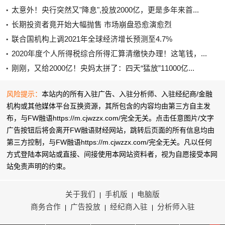
太意外！央行突然又"降息",投放2000亿，更是多年来首...
长期投资者竟开始大幅抛售 市场崩盘恐愈演愈烈
联合国机构上调2021年全球经济增长预测至4.7%
2020年度个人所得税综合所得汇算清缴快办理！这笔钱，...
刚刚，又给2000亿！央妈太拼了：四天“猛放”11000亿...
风险提示：
本站内的所有入驻广告、入驻分析师、入驻经纪商/金融
机构或其他媒体平台互换资源，其所包含的内容均由第三方自主发
布，与FW融语https://m.cjwzzx.com/完全无关。点击任意图片/文字
广告按钮后将会离开FW融语财经网站，跳转后页面的所有信息均由
第三方控制，与FW融语https://m.cjwzzx.com/完全无关。凡以任何
方式登陆本网站或直接、间接使用本网站资料者，视为自愿接受本网
站
免责声明
的约束。
关于我们
手机版
电脑版
|
|
商务合作
广告投放
经纪商入驻
分析师入驻
|
|
|