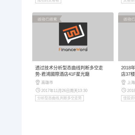
成功的交易者
交易体
透过技术分析型态曲线判断多空走
201
势-君鴻國際酒店41F星光廰
店37
高雄市
上海
2017年11月26日周天13:30
201
分析型态曲线,判断多空走势
佳投资