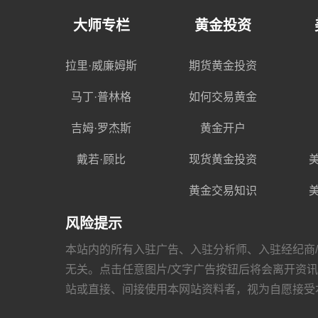
大师专栏
黄金投资
拉里·威廉姆斯
期货黄金投资
马丁·普林格
如何交易黄金
吉姆·罗杰斯
黄金开户
戴若·顾比
现货黄金投资
黄金交易知识
风险提示
本站内的所有入驻广告、入驻分析师、入驻经纪商/金融机
无关。点击任意图片/文字广告按钮后将会离开资讯网，跳
站或直接、间接使用本网站资料者，视为自愿接受