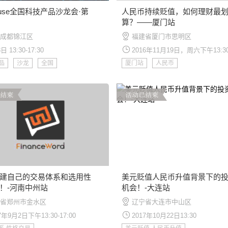
house全国科技产品沙龙会·第
人民币持续贬值，如何理财最
算？——厦门站
成都锦江区
福建省厦门市思明区
日 13:30-17:30
2016年11月19日，周六下午13:3
品
沙龙
全国
厦门站
人民币
建自己的交易体系和选用性
美元贬值人民币升值背景下的
！-河南中州站
机会！-大连站
省郑州市金水区
辽宁省大连市中山区
7年9月2日下午13:30-17:00
2017年10月22日13:30