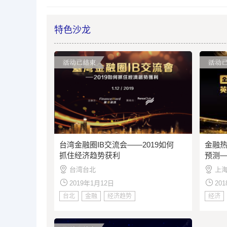
特色沙龙
台湾金融圈IB交流会——2019如何
金融热
抓住经济趋势获利
预测
理答
台湾台北
上
2019年1月12日
20
台北
金融
经济趋势
经济