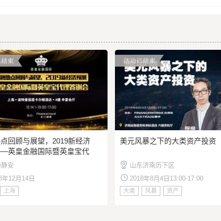
点回顾与展望，2019新经济
美元风暴之下的大类资产投资
——英皇金融国际暨英皇宝代
谢会
海静安
山东济南历下区
18年12月14日
2018年8月4日13:00-17:00
上海
大类
风暴
资产